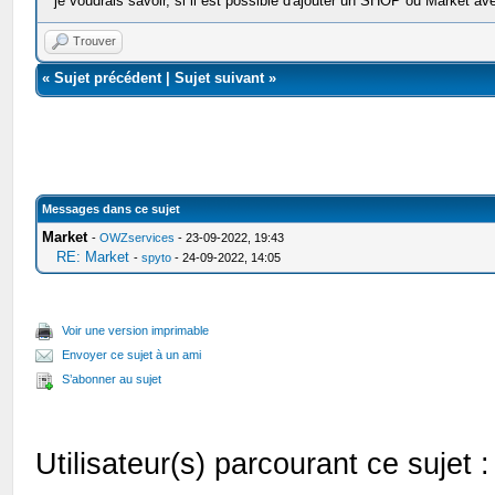
je voudrais savoir, si il est possible d'ajouter un SHOP ou Market 
Trouver
«
Sujet précédent
|
Sujet suivant
»
Messages dans ce sujet
Market
-
OWZservices
- 23-09-2022, 19:43
RE: Market
-
spyto
- 24-09-2022, 14:05
Voir une version imprimable
Envoyer ce sujet à un ami
S’abonner au sujet
Utilisateur(s) parcourant ce sujet : 