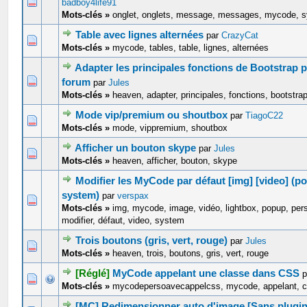
0 Votes - 0 sur 5 en moyenne
1
2
3
4
5
badboy4life91
Mots-clés »
onglet, onglets, message, messages, mycode, 
Table avec lignes alternées
par
CrazyCat
0 Votes - 0 sur 5 en moyenne
1
2
3
4
5
Mots-clés »
mycode, tables, table, lignes, alternées
Adapter les principales fonctions de Bootstrap 
0 Votes - 0 sur 5 en moyenne
1
2
3
4
5
forum
par
Jules
Mots-clés »
heaven, adapter, principales, fonctions, bootstra
Mode vip/premium ou shoutbox
par
TiagoC22
0 Votes - 0 sur 5 en moyenne
1
2
3
4
5
Mots-clés »
mode, vippremium, shoutbox
Afficher un bouton skype
par
Jules
0 Votes - 0 sur 5 en moyenne
1
2
3
4
5
Mots-clés »
heaven, afficher, bouton, skype
Modifier les MyCode par défaut [img] [video] (po
system)
par
verspax
0 Votes - 0 sur 5 en moyenne
1
2
3
4
5
Mots-clés »
img, mycode, image, vidéo, lightbox, popup, per
modifier, défaut, video, system
Trois boutons (gris, vert, rouge)
par
Jules
0 Votes - 0 sur 5 en moyenne
1
2
3
4
5
Mots-clés »
heaven, trois, boutons, gris, vert, rouge
[Réglé]
MyCode appelant une classe dans CSS
0 Votes - 0 sur 5 en moyenne
1
2
3
4
5
Mots-clés »
mycodepersoavecappelcss, mycode, appelant, c
[MC] Redimensionner auto d'image [Sans plugin