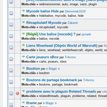
0 Votes - 0 sur 5 en moyenne
1
2
3
4
5
Mots-clés »
redimensionner, auto, image, sans, plugin
Mycode balise Hide
par
Demoniak1610
0 Votes - 0 sur 5 en moyenne
1
2
3
4
5
Mots-clés »
hidebalise, mycode, balise, hide
Récapitulatif Mycode
par
Zakenir
0 Votes - 0 sur 5 en moyenne
1
2
3
4
5
Mots-clés »
récapitulatif, mycode
[Réglé]
Une balise [nocode] ?
par
pyraah
0 Votes - 0 sur 5 en moyenne
1
2
3
4
5
Mots-clés »
balise, nocode
Liens Wowhead (Objets World of Warcraft)
par
Sa
0 Votes - 0 sur 5 en moyenne
1
2
3
4
5
Mots-clés »
liens, wowhead, worldofwarcraft, objets, world, w
Carte joueurs xBox
par
Tr4xmix
0 Votes - 0 sur 5 en moyenne
1
2
3
4
5
Mots-clés »
carte, joueurs, xbox
Boutton
par
¤ Magic ¤
0 Votes - 0 sur 5 en moyenne
1
2
3
4
5
Mots-clés »
boutton
Boutons de partage bookmark
par
Tr4xmix
0 Votes - 0 sur 5 en moyenne
1
2
3
4
5
Mots-clés »
boutons, partage, bookmark
probleme avec le plaguin Related Threads
par
ch
0 Votes - 0 sur 5 en moyenne
1
2
3
4
5
Mots-clés »
relatedthreads, plaguin, probleme, related, threa
Iframe
par
¤ Magic ¤
0 Votes - 0 sur 5 en moyenne
1
2
3
4
5