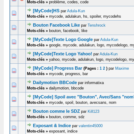
Mots-clés »
problème, codes, code
[MyCode]HS
par
Adula-Kun
0 Votes - 0 sur 5 en moyenne
1
2
3
4
5
Mots-clés »
mycode, adulakun, hs, spoiler, mycodehs
Bouton Facebook Like
par
Tenshrock
0 Votes - 0 sur 5 en moyenne
1
2
3
4
5
Mots-clés »
bouton, facebook, like
[MyCode]Texte Logo Google
par
Adula-Kun
0 Votes - 0 sur 5 en moyenne
1
2
3
4
5
Mots-clés »
google, mycode, adulakun, logo, mycodelogo, m
[MyCode]Texte Logo Yahoo!
par
Adula-Kun
0 Votes - 0 sur 5 en moyenne
1
2
3
4
5
Mots-clés »
yahoo, mycode, adulakun, logo, mycodelogo, m
[MyCode] Progress Bar
(Pages :
1
2
)
par
Maxime
0 Votes - 0 sur 5 en moyenne
1
2
3
4
5
Mots-clés »
mycode, progress, bar
Dailymotion BBCode
par informatixa
0 Votes - 0 sur 5 en moyenne
1
2
3
4
5
Mots-clés »
dailymotion, bbcode
[MyCode] Spoil avec "Bouton", Avec/Sans "nom
0 Votes - 0 sur 5 en moyenne
1
2
3
4
5
Mots-clés »
mycode, spoil, bouton, avecsans, nom
Bouton comme le SDZ
par
Kill123
0 Votes - 0 sur 5 en moyenne
1
2
3
4
5
Mots-clés »
bouton, comme, sdz
Exposant & Indice
par
valentin45000
0 Votes - 0 sur 5 en moyenne
1
2
3
4
5
Mots-clés »
exposant, indice