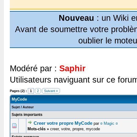
Nouveau
: un Wiki e
Avant de soumettre votre problèm
oublier le moteu
Modéré par :
Saphir
Utilisateurs naviguant sur ce forum
Pages (2) :
1
2
Suivant »
MyCode
Sujet
/
Auteur
Sujets importants
Creer votre propre MyCode
par
¤ Magic ¤
0 Votes - 0 sur 5 en moyenne
1
2
3
4
5
Mots-clés »
creer, votre, propre, mycode