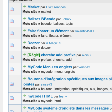
Sujets normaux
Market
par
OWZservices
0 Votes - 0 sur 5 en moyenne
1
2
3
4
5
Mots-clés »
market
Balises BBcode
par
JohnS
0 Votes - 0 sur 5 en moyenne
1
2
3
4
5
Mots-clés »
bbcode, balises, topic
Faire floater un élément
par
valentin45000
0 Votes - 0 sur 5 en moyenne
1
2
3
4
5
Mots-clés »
faire, floater, élément
Deezer
par
¤ Magic ¤
0 Votes - 0 sur 5 en moyenne
1
2
3
4
5
Mots-clés »
deezer
[Réglé]
cherche add prefixe
par
alois3
0 Votes - 0 sur 5 en moyenne
1
2
3
4
5
Mots-clés »
prefixe, cherche, add
MyCode Menu en onglets
par
verspax
0 Votes - 0 sur 5 en moyenne
1
2
3
4
5
Mots-clés »
mycode, menu, onglets
Boutons d'intégration spécifiques aux images p
0 Votes - 0 sur 5 en moyenne
1
2
3
4
5
jointes
par
sinse73
Mots-clés »
boutons, intégration, spécifiques, aux, images, p
mycode HTML
par
lesny
0 Votes - 0 sur 5 en moyenne
1
2
3
4
5
Mots-clés »
mycode, html
MyCode système d'onglets dans les messages
p