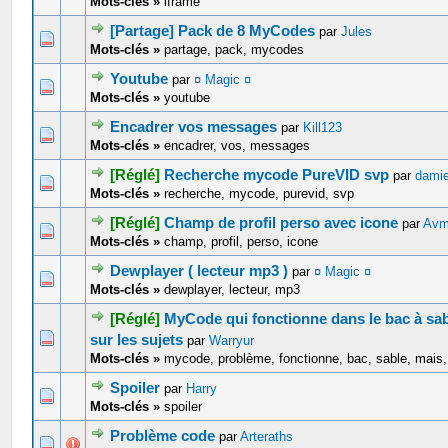
Mots-clés »
iframe
[Partage] Pack de 8 MyCodes
par
Jules
0 Votes - 0 sur 5 en moyenne
1
2
3
4
5
Mots-clés »
partage, pack, mycodes
Youtube
par
¤ Magic ¤
0 Votes - 0 sur 5 en moyenne
1
2
3
4
5
Mots-clés »
youtube
Encadrer vos messages
par
Kill123
0 Votes - 0 sur 5 en moyenne
1
2
3
4
5
Mots-clés »
encadrer, vos, messages
[Réglé]
Recherche mycode PureVID svp
par
dami
0 Votes - 0 sur 5 en moyenne
1
2
3
4
5
Mots-clés »
recherche, mycode, purevid, svp
[Réglé]
Champ de profil perso avec icone
par
Av
0 Votes - 0 sur 5 en moyenne
1
2
3
4
5
Mots-clés »
champ, profil, perso, icone
Dewplayer ( lecteur mp3 )
par
¤ Magic ¤
0 Votes - 0 sur 5 en moyenne
1
2
3
4
5
Mots-clés »
dewplayer, lecteur, mp3
[Réglé]
MyCode qui fonctionne dans le bac à sa
0 Votes - 0 sur 5 en moyenne
1
2
3
4
5
sur les sujets
par
Warryur
Mots-clés »
mycode, problème, fonctionne, bac, sable, mais, 
Spoiler
par
Harry
0 Votes - 0 sur 5 en moyenne
1
2
3
4
5
Mots-clés »
spoiler
Problème code
par
Arteraths
1 Votes - 5 sur 5 en moyenne
1
2
3
4
5