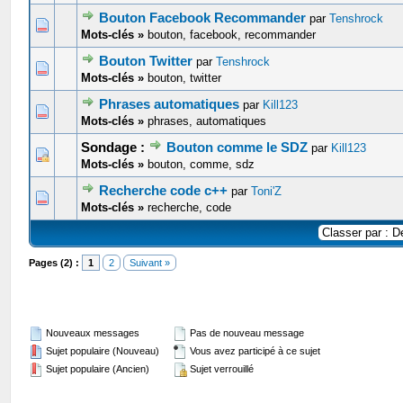
Bouton Facebook Recommander
par
Tenshrock
0 Votes - 0 sur 5 en moyenne
1
2
3
4
5
Mots-clés »
bouton, facebook, recommander
Bouton Twitter
par
Tenshrock
0 Votes - 0 sur 5 en moyenne
1
2
3
4
5
Mots-clés »
bouton, twitter
Phrases automatiques
par
Kill123
0 Votes - 0 sur 5 en moyenne
1
2
3
4
5
Mots-clés »
phrases, automatiques
Sondage :
Bouton comme le SDZ
par
Kill123
0 Votes - 0 sur 5 en moyenne
1
2
3
4
5
Mots-clés »
bouton, comme, sdz
Recherche code c++
par
Toni'Z
0 Votes - 0 sur 5 en moyenne
1
2
3
4
5
Mots-clés »
recherche, code
Pages (2) :
1
2
Suivant »
Nouveaux messages
Pas de nouveau message
Sujet populaire (Nouveau)
Vous avez participé à ce sujet
Sujet populaire (Ancien)
Sujet verrouillé