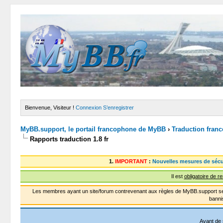
Bienvenue, Visiteur !
Connexion
S’enregistrer
MyBB.support, le portail francophone de MyBB
›
Traduction fran
Rapports traduction 1.8 fr
1.
IMPORTANT
:
Nouvelles mesures de sécu
Il est
obligatoire de r
Les membres ayant un site/forum contrevenant aux règles de MyBB.support se
banni
Avant de 