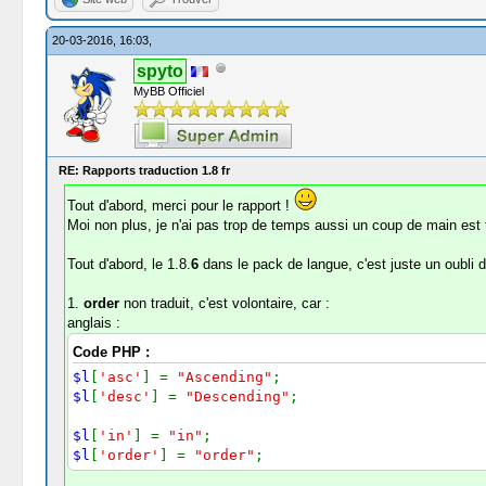
20-03-2016, 16:03,
spyto
MyBB Officiel
RE: Rapports traduction 1.8 fr
Tout d'abord, merci pour le rapport !
Moi non plus, je n'ai pas trop de temps aussi un coup de main est 
Tout d'abord, le 1.8.
6
dans le pack de langue, c'est juste un oubli d
1.
order
non traduit, c'est volontaire, car :
anglais :
Code PHP :
$l
[
'asc'
] =
"Ascending"
;
$l
[
'desc'
] =
"Descending"
;
$l
[
'in'
] =
"in"
;
$l
[
'order'
] =
"order"
;