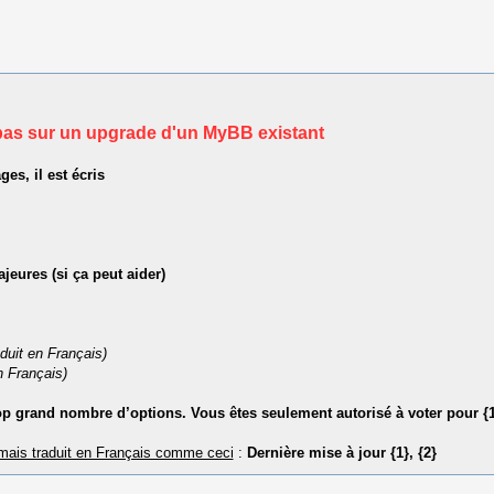
e, pas sur un upgrade d'un MyBB existant
s, il est écris
eures (si ça peut aider)
aduit en Français)
n Français)
p grand nombre d’options. Vous êtes seulement autorisé à voter pour {1
mais traduit en Français comme ceci
:
Dernière mise à jour {1}, {2}