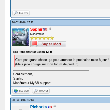
Trouver
26-02-2016, 17:11,
Saphir
Modérateur
RE: Rapports traduction 1.8 fr
C'est pas grand chose, ça peut attendre la prochaine mise à jour !
(Mais je le corrige sur mon forum de prod :p)
Cordialement,
Saphir,
Modérateur MyBB.support.
Site web
Trouver
20-03-2016, 15:13,
Pichorka