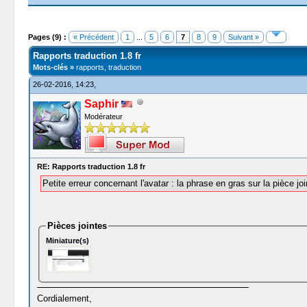
Moyenne : 4.5 (2 vote(s))
1
2
3
4
5
Pages (9) :
« Précédent
1
...
5
6
7
8
9
Suivant »
Rapports traduction 1.8 fr
Mots-clés »
rapports, traduction
26-02-2016, 14:23,
Saphir
Modérateur
RE: Rapports traduction 1.8 fr
Petite erreur concernant l'avatar : la phrase en gras sur la pièce joi
Pièces jointes
Miniature(s)
Cordialement,