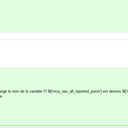
changé le nom de la variable !!! $l['mcp_nav_all_reported_posts'] est devenu $l['m
gé