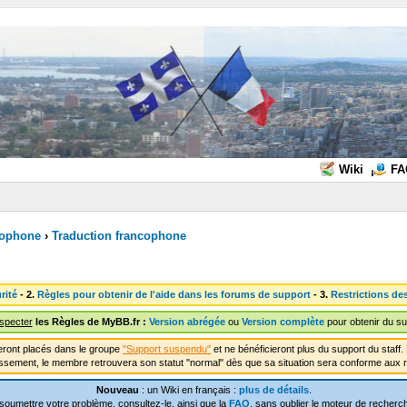
Wiki
FA
cophone
›
Traduction francophone
rité
- 2.
Règles pour obtenir de l'aide dans les forums de support
- 3.
Restrictions de
especter
les Règles de MyBB.fr :
Version abrégée
ou
Version complète
pour obtenir du su
ront placés dans le groupe
"Support suspendu"
et ne bénéficieront plus du support du staf
ssement, le membre retrouvera son statut "normal" dès que sa situation sera conforme aux r
Nouveau
: un Wiki en français :
plus de détails
.
soumettre votre problème, consultez-le, ainsi que la
FAQ
, sans oublier le moteur de recherch