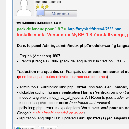
Membre superactif
RE: Rapports traduction 1.8 fr
pack de langue pour 1.8.7 >
http://mybb.fr/thread-7533.html
Installé sur la Version de MyBB 1.8.7 install vierg
Dans le panel Admin, admin/index.php?module=config-language
- English (American)
1807
- French (Français)
1806
(pack de langue pour la Version 1.8.6 ?)
Traduction manquantes en Français ou erreurs, mineures et maj
(
je ne les ai pas toutes relevés, par manque de temps
)
- admin/tools_warninglog.lang.php :
order
(non traduit en Français)
- global.lang.php : humain_verification
Human Verification
(non tr
- modcp.lang.php : mcp_nav_all_reports
All Reports
(non traduit e
- modcp.lang.php : order
order
(non traduit en Français)
- polls.lang.php : error_maxpolloptions
Vous avez voté pour un tro
Français
mais signalé encadré en rouge
)
- reputation.lang.php : last_updated
Last updated {1}
(en Anglais)
Site web
Trouver