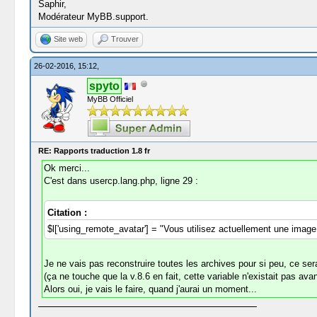
Saphir,
Modérateur MyBB.support.
Site web
Trouver
26-02-2016, 15:12,
spyto
MyBB Officiel
RE: Rapports traduction 1.8 fr
Ok merci...
C'est dans usercp.lang.php, ligne 29 :
Citation :
$l['using_remote_avatar'] = "Vous utilisez actuellement une image à
Je ne vais pas reconstruire toutes les archives pour si peu, ce sera
(ça ne touche que la v.8.6 en fait, cette variable n'existait pas avan
Alors oui, je vais le faire, quand j'aurai un moment...