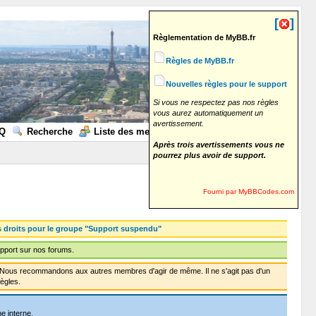
[
]
Règlementation de MyBB.fr
Règles de MyBB.fr
Nouvelles règles pour le support
Si vous ne respectez pas nos règles
vous aurez automatiquement un
avertissement.
Q
Recherche
Liste des membres
Calendrier
Aide
Après trois avertissements vous ne
pourrez plus avoir de support.
Fourni par MyBBCodes.com
s droits pour le groupe "Support suspendu"
pport sur nos forums.
f. Nous recommandons aux autres membres d'agir de même. Il ne s'agit pas d'un
ègles.
e interne.