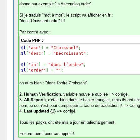
donne par exemple "in Ascending order"
Si je traduis "mot à mot", le script va afficher en fr :
"dans Croissant ordre" !!!
Par contre avec :
Code PHP :
$l
[
'asc'
] =
"Croissant"
;
$l
[
'desc'
] =
"Décroissant"
;
$l
[
'in'
] =
"dans l’ordre"
;
$l
[
'order'
] =
""
;
on aura bien : "dans l'ordre Croissant"
2.
Human Verification
, variable nouvelle oubliée => corrigé.
3.
All Reports
, c'était bien dans le fichier français, mais ils ont 
nom, si ce n'est pour compliquer la tâche de traduction ? => Corri
4.
Last updated {1} =>
corrigé.
Tous les packs ont été mis à jour en téléchargement.
Encore merci pour ce rapport !