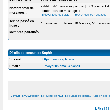
2,449 (0.42 messages par jour | 5.63 pourcent d
Nombre total de
nombre total de messages)
messages :
(
Trouver tous les sujets
—
Trouver tous les messages
)
Temps passé en
4 Semaines, 5 Heures, 18 Minutes, 54 Seconde
ligne :
Membres parrainés
6
:
Détails de contact de Saphir
Site web :
https://www.saphir.one
Email :
Envoyer un email à Saphir.
Contact
|
MyBB.support
|
Retourner en haut
|
Retourner au contenu
|
Version bas-d
MyB