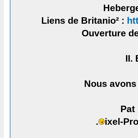
Heberge
Liens de Britanio² :
ht
Ouverture de 
II.
Nous avons 
Pat 
.
ixel-Pr