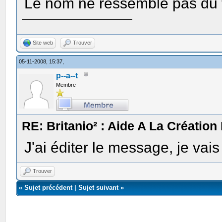
Le nom ne ressemble pas du 
Site web
Trouver
05-11-2008, 15:37,
p--a--t
Membre
RE: Britanio² : Aide A La Création
J'ai éditer le message, je vai
Trouver
«
Sujet précédent
|
Sujet suivant
»