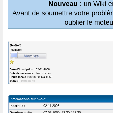
Nouveau
: un Wiki e
Avant de soumettre votre problèm
oublier le moteu
p--a--t
(Membre)
Date d’inscription :
02-11-2008
Date de naissance :
Non spécifié
Heure locale :
08-08-2026 à 11:52
Statut :
Hors ligne
Informations sur p--a--t
Inscrit le :
02-11-2008
Dernière visite
07-06-2009, 22:30 / 22:30