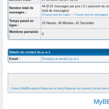
44 (0.01 messages par jour | 0.1 pourcent du 
Nombre total de
total de messages)
messages :
(
Trouver tous les sujets
—
Trouver tous les messages
)
Temps passé en
10 Heures, 40 Minutes, 41 Secondes
ligne :
Membres parrainés
0
:
Détails de contact de p--a--t
Email :
Envoyer un email à p--a--t.
Contact
|
MyBB.support
|
Retourner en haut
|
Retourner au contenu
|
Version bas-d
MyB