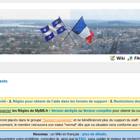
Wiki
FA
ests
rité
- 2.
Règles pour obtenir de l'aide dans les forums de support
- 3.
Restrictions de
especter
les Règles de MyBB.fr :
Version abrégée
ou
Version complète
pour obtenir du su
ront placés dans le groupe
"Support suspendu"
et ne bénéficieront plus du support du staf
ssement, le membre retrouvera son statut "normal" dès que sa situation sera conforme aux r
Nouveau
: un Wiki en français :
plus de détails
.
soumettre votre problème, consultez-le, ainsi que la
FAQ
, sans oublier le moteur de recherch