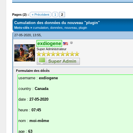
Moyenne : 0 (0 vote(s))
1
2
3
4
5
Pages (2) :
« Précédent
1
2
Cumulation des données du nouveau "plugin"
Mots-clés »
cumulation, données, nouveau, plugin
27-05-2020, 13:55,
exdiogene
Super Administrateur
Formulaire des décès
username :
exdiogene
country :
Canada
date :
27-05-2020
heure :
07:45
nom :
moi-même
age :
63