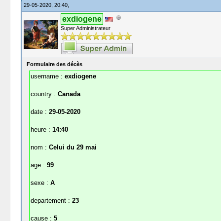
29-05-2020, 20:40,
exdiogene
Super Administrateur
Formulaire des décès
username :
exdiogene
country :
Canada
date :
29-05-2020
heure :
14:40
nom :
Celui du 29 mai
age :
99
sexe :
A
departement :
23
cause :
5