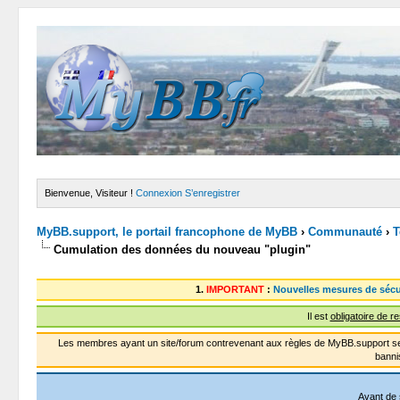
Bienvenue, Visiteur !
Connexion
S’enregistrer
MyBB.support, le portail francophone de MyBB
›
Communauté
›
T
Cumulation des données du nouveau "plugin"
1.
IMPORTANT
:
Nouvelles mesures de sécu
Il est
obligatoire de r
Les membres ayant un site/forum contrevenant aux règles de MyBB.support se
banni
Avant de 