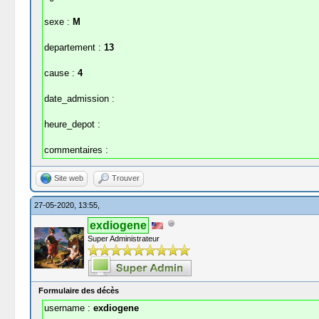
sexe :
M
departement :
13
cause :
4
date_admission :
heure_depot :
commentaires :
Site web
Trouver
27-05-2020, 13:55,
exdiogene
Super Administrateur
Formulaire des décès
username :
exdiogene