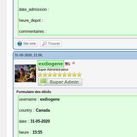
date_admission :
heure_depot :
commentaires :
Site web
Trouver
31-05-2020, 21:56,
exdiogene
Super Administrateur
Formulaire des décès
username :
exdiogene
country :
Canada
date :
31-05-2020
heure :
15:55