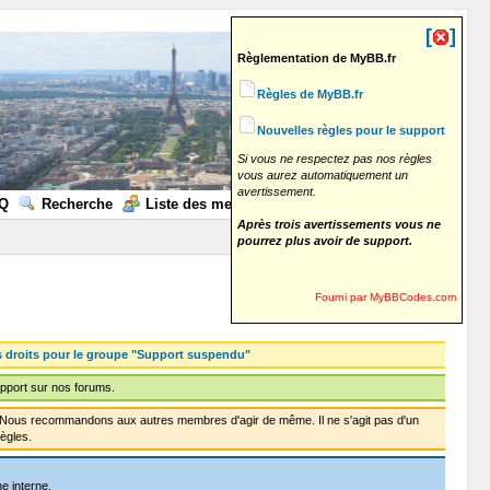
[
]
Règlementation de MyBB.fr
Règles de MyBB.fr
Nouvelles règles pour le support
Si vous ne respectez pas nos règles
vous aurez automatiquement un
avertissement.
Q
Recherche
Liste des membres
Calendrier
Aide
Après trois avertissements vous ne
pourrez plus avoir de support.
Fourni par MyBBCodes.com
s droits pour le groupe "Support suspendu"
pport sur nos forums.
f. Nous recommandons aux autres membres d'agir de même. Il ne s'agit pas d'un
ègles.
e interne.