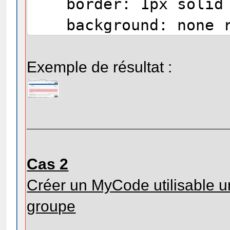
border: 1px solid 
background: none re
#FFCCD0;
border-radius: 5p
Exemple de résultat :
padding: 8px 12px
margin: 10px 0px 0
}
Cas 2
Créer un MyCode utilisable 
groupe