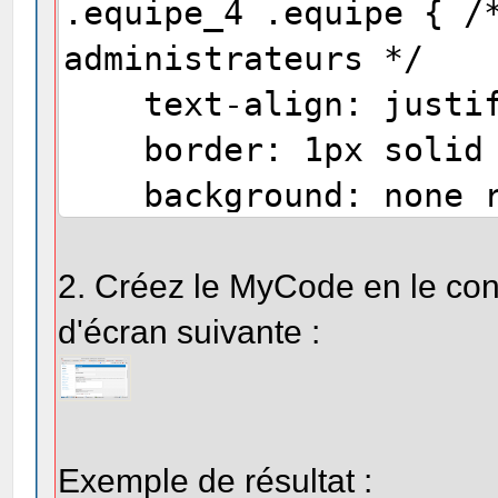
.equipe_4 .equipe { /
administrateurs */
text-align: justif
border: 1px solid 
background: none re
#FEEFCF;
border-radius: 5p
2. Créez le MyCode en le con
padding: 8px 12px
d'écran suivante :
margin: 10px 0px 1
}
Exemple de résultat :