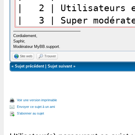
| 2 | Utilisateurs 
| 3 | Super mod
| 4 | Administ
Cordialement,
Saphir,
| 5 | En attente d'
Modérateur MyBB.support.
| 6 | Modér
Site web
Trouver
«
Sujet précédent
|
Sujet suivant
»
| 7 | Ba
Voir une version imprimable
Envoyer ce sujet à un ami
S’abonner au sujet