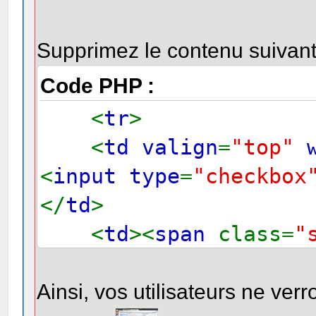
Supprimez le contenu suivant
Code PHP :
<
tr
>
<
td valign
=
"top"
<
input type
=
"checkbo
</
td
>
<
td
><
span
class=
"
</
tr
>
Ainsi, vos utilisateurs ne verr