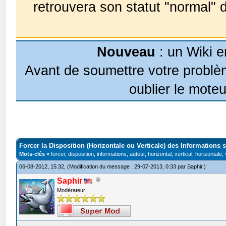
retrouvera son statut "normal" 
Nouveau
: un Wiki e
Avant de soumettre votre problèm
oublier le moteu
Forcer la Disposition (Horizontale ou Verticale) des Informations s
Mots-clés »
forcer, disposition, informations, auteur, horizontal, vertical, horizontale,
06-08-2012, 15:32,
(Modification du message : 29-07-2013, 0:33 par
Saphir
.)
Saphir
Modérateur