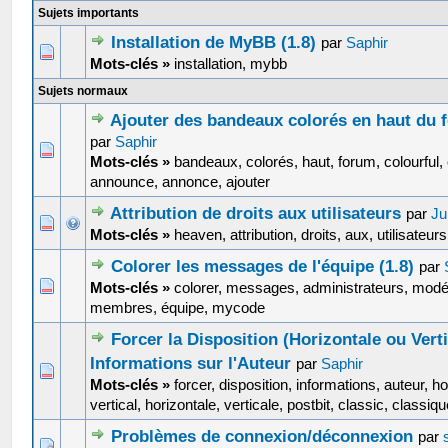
Sujets importants
Installation de MyBB (1.8)
par
Saphir
0 Votes - 0 sur 5 en moyenne
1
2
3
4
5
Mots-clés »
installation, mybb
Sujets normaux
Ajouter des bandeaux colorés en haut du f
par
Saphir
1 Votes - 4 sur 5 en moyenne
1
2
3
4
5
Mots-clés »
bandeaux, colorés, haut, forum, colourful, 
announce, annonce, ajouter
Attribution de droits aux utilisateurs
par
Ju
0 Votes - 0 sur 5 en moyenne
1
2
3
4
5
Mots-clés »
heaven, attribution, droits, aux, utilisateur
Colorer les messages de l'équipe (1.8)
par
0 Votes - 0 sur 5 en moyenne
1
2
3
4
5
Mots-clés »
colorer, messages, administrateurs, modé
membres, équipe, mycode
Forcer la Disposition (Horizontale ou Vert
Informations sur l'Auteur
par
Saphir
0 Votes - 0 sur 5 en moyenne
1
2
3
4
5
Mots-clés »
forcer, disposition, informations, auteur, ho
vertical, horizontale, verticale, postbit, classic, classiqu
Problèmes de connexion/déconnexion
par
1 Votes - 5 sur 5 en moyenne
1
2
3
4
5