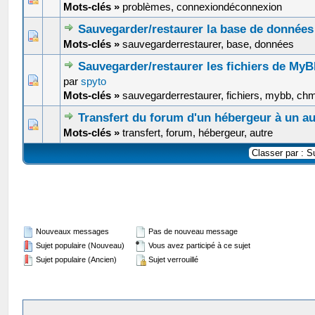
Mots-clés »
problèmes, connexiondéconnexion
Sauvegarder/restaurer la base de données
0 Votes - 0 sur 5 en moyenne
1
2
3
4
5
Mots-clés »
sauvegarderrestaurer, base, données
Sauvegarder/restaurer les fichiers de M
0 Votes - 0 sur 5 en moyenne
1
2
3
4
5
par
spyto
Mots-clés »
sauvegarderrestaurer, fichiers, mybb, ch
Transfert du forum d'un hébergeur à un au
2 Votes - 5 sur 5 en moyenne
1
2
3
4
5
Mots-clés »
transfert, forum, hébergeur, autre
Nouveaux messages
Pas de nouveau message
Sujet populaire (Nouveau)
Vous avez participé à ce sujet
Sujet populaire (Ancien)
Sujet verrouillé