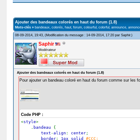
Moyenne : 4 (1 vote(s))
1
2
3
4
5
Ajouter des bandeaux colorés en haut du forum (1.8)
Mots-clés »
bandeaux, colorés, haut, forum, colourful, colorful, announce, annonce
08-09-2014, 19:43,
(Modification du message : 14-09-2014, 17:20 par
Saphir
.)
Saphir
Modérateur
Ajouter des bandeaux colorés en haut du forum (1.8)
Pour ajouter un bandeau coloré en haut du forum comme sur les f
Code PHP :
<
style
>
.
bandeau
{
text
-
align
:
center
;
border
:
1px solid
#CCC;