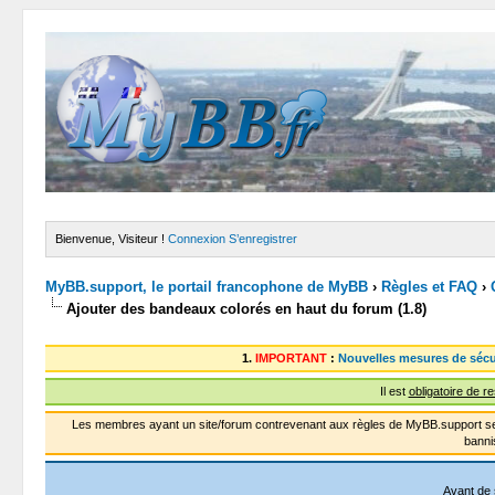
Bienvenue, Visiteur !
Connexion
S’enregistrer
MyBB.support, le portail francophone de MyBB
›
Règles et FAQ
›
Ajouter des bandeaux colorés en haut du forum (1.8)
1.
IMPORTANT
:
Nouvelles mesures de sécu
Il est
obligatoire de r
Les membres ayant un site/forum contrevenant aux règles de MyBB.support se
banni
Avant de 