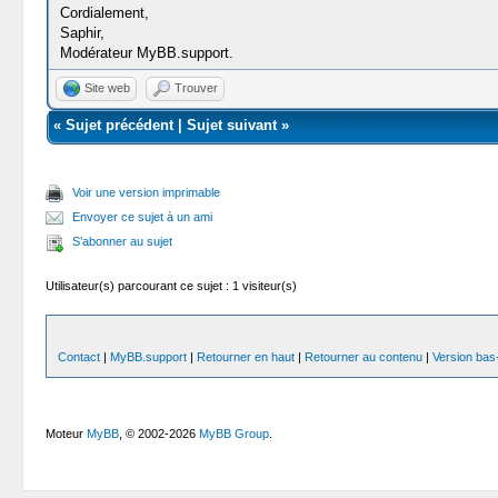
}
Cordialement,
Saphir,
.
bleu
{
.
bandeau
.
date
{
Modérateur MyBB.support.
background
-
color
:
#ADCBE7;
color
:
#666;
border
-
color
:
#0F5C8E;
font
-
size
:
0.8em
;
Site web
Trouver
}
margin
-
left
:
6px
;
</
style
>
}
«
Sujet précédent
|
Sujet suivant
»
<
div
class=
"bandeau jaune"
>
.
jaune
{
<
strong
>
Information 1
:</
strong
>
background
-
color
:
#FFF6BF;
Voir une version imprimable
(...)
border
-
color
:
#FFD324;
<
span
class=
"date"
>(
9 août 2014
)</
span
>
Envoyer ce sujet à un ami
}
</
div
>
S’abonner au sujet
.
vert
{
<
div
class=
"bandeau vert"
>
background
-
color
:
#D6ECA6;
Utilisateur(s) parcourant ce sujet : 1 visiteur(s)
<
strong
>
Information 2
:</
strong
>
border
-
color
:
#8DC93E;
(...)
}
<
span
class=
"date"
>(
9 août 2014
)</
span
>
</
div
>
Contact
|
MyBB.support
|
Retourner en haut
|
Retourner au contenu
|
Version bas-
.
bleu
{
background
-
color
:
#ADCBE7;
<
div
class=
"bandeau bleu"
>
border
-
color
:
#0F5C8E;
<
strong
>
Information 3
:</
strong
>
}
Moteur
MyBB
, © 2002-2026
MyBB Group
.
(...)
<
span
class=
"date"
>(
9 août 2014
)</
span
>
.
social
{
</
div
>
padding
:
12px
;