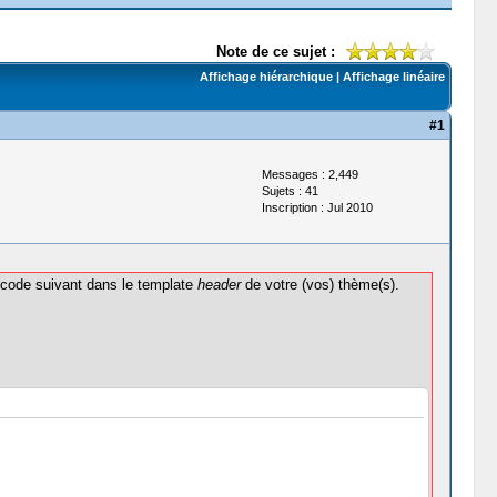
Note de ce sujet :
Affichage hiérarchique
|
Affichage linéaire
#1
Messages : 2,449
Sujets : 41
Inscription : Jul 2010
 code suivant dans le template
header
de votre (vos) thème(s).