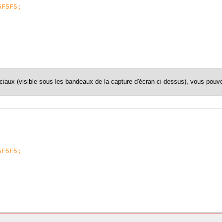
5F5F5;
iaux (visible sous les bandeaux de la capture d'écran ci-dessus), vous pouvez
5F5F5;