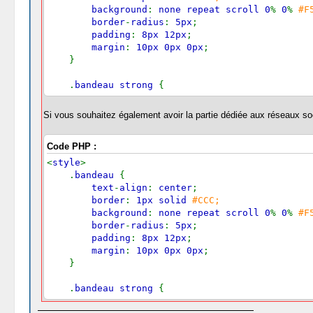
background
:
none repeat scroll 0
%
0
%
#F
border
-
radius
:
5px
;
padding
:
8px 12px
;
margin
:
10px 0px 0px
;
}
.
bandeau strong
{
margin
-
right
:
6px
;
}
Si vous souhaitez également avoir la partie dédiée aux réseaux soc
.
bandeau
.
date
{
Code PHP :
color
:
#666;
font
-
size
:
0.8em
;
<
style
>
margin
-
left
:
6px
;
.
bandeau
{
}
text
-
align
:
center
;
border
:
1px solid
#CCC;
.
jaune
{
background
:
none repeat scroll 0
%
0
%
#F
background
-
color
:
#FFF6BF;
border
-
radius
:
5px
;
border
-
color
:
#FFD324;
padding
:
8px 12px
;
}
margin
:
10px 0px 0px
;
}
.
vert
{
background
-
color
:
#D6ECA6;
.
bandeau strong
{
border
-
color
:
#8DC93E;
margin
-
right
:
6px
;
}