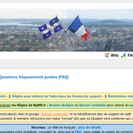
Wiki
FA
Questions fréquemment posées (FAQ)
rité
- 2.
Règles pour obtenir de l'aide dans les forums de support
- 3.
Restrictions de
especter
les Règles de MyBB.fr :
Version abrégée
ou
Version complète
pour obtenir du su
ront placés dans le groupe
"Support suspendu"
et ne bénéficieront plus du support du staf
ssement, le membre retrouvera son statut "normal" dès que sa situation sera conforme aux r
Nouveau
: un Wiki en français :
plus de détails
.
soumettre votre problème, consultez-le, ainsi que la
FAQ
, sans oublier le moteur de recherch