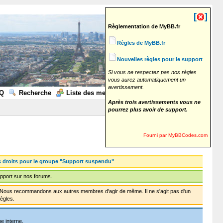
[
]
Règlementation de MyBB.fr
Règles de MyBB.fr
Nouvelles règles pour le support
Si vous ne respectez pas nos règles
vous aurez automatiquement un
avertissement.
Q
Recherche
Liste des membres
Calendrier
Aide
Après trois avertissements vous ne
pourrez plus avoir de support.
Fourni par MyBBCodes.com
s droits pour le groupe "Support suspendu"
pport sur nos forums.
f. Nous recommandons aux autres membres d'agir de même. Il ne s'agit pas d'un
ègles.
e interne.