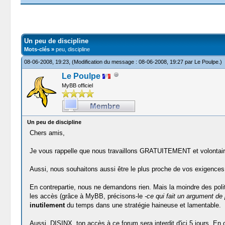
Moyenne : 0 (0 vote(s))
1
2
3
4
5
Un peu de discipline
Mots-clés »
peu, discipline
08-06-2008, 19:23,
(Modification du message : 08-06-2008, 19:27 par
Le Poulpe
.)
Le Poulpe
MyBB officiel
Un peu de discipline
Chers amis,
Je vous rappelle que nous travaillons GRATUITEMENT et volontairem
Aussi, nous souhaitons aussi être le plus proche de vos exigences e
En contrepartie, nous ne demandons rien. Mais la moindre des polites
les accès (grâce à MyBB, précisons-le
-ce qui fait un argument de
inutilement
du temps dans une stratégie haineuse et lamentable.
Aussi, DISINX, ton accès à ce forum sera interdit d'ici 5 jours. En