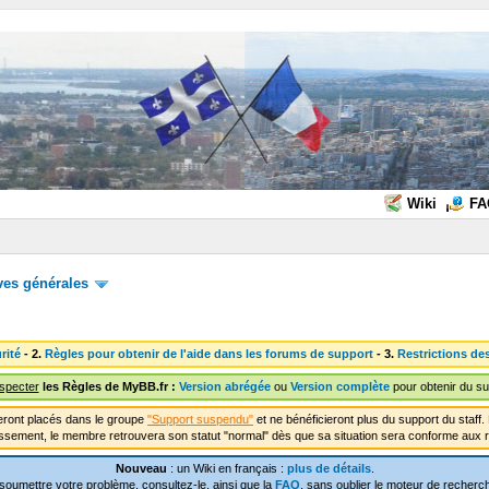
Wiki
FA
ves générales
rité
- 2.
Règles pour obtenir de l'aide dans les forums de support
- 3.
Restrictions de
especter
les Règles de MyBB.fr :
Version abrégée
ou
Version complète
pour obtenir du su
ront placés dans le groupe
"Support suspendu"
et ne bénéficieront plus du support du staf
ssement, le membre retrouvera son statut "normal" dès que sa situation sera conforme aux r
Nouveau
: un Wiki en français :
plus de détails
.
soumettre votre problème, consultez-le, ainsi que la
FAQ
, sans oublier le moteur de recherch