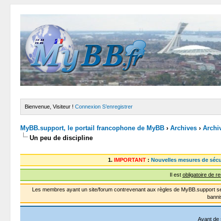
Bienvenue, Visiteur !
Connexion
S’enregistrer
MyBB.support, le portail francophone de MyBB
›
Archives
›
Archi
Un peu de discipline
1.
IMPORTANT
:
Nouvelles mesures de sécu
Il est
obligatoire de r
Les membres ayant un site/forum contrevenant aux règles de MyBB.support se
banni
Avant de 