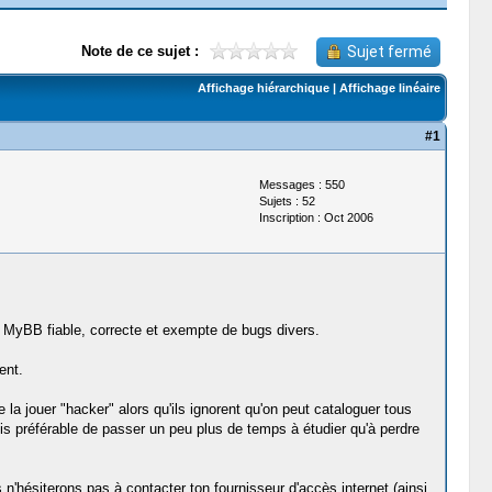
Note de ce sujet :
Sujet fermé
Affichage hiérarchique
|
Affichage linéaire
#1
Messages : 550
Sujets : 52
Inscription : Oct 2006
 MyBB fiable, correcte et exempte de bugs divers.
ent.
la jouer "hacker" alors qu'ils ignorent qu'on peut cataloguer tous
fois préférable de passer un peu plus de temps à étudier qu'à perdre
n'hésiterons pas à contacter ton fournisseur d'accès internet (ainsi