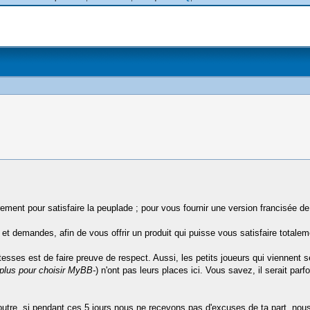
ent pour satisfaire la peuplade ; pour vous fournir une version francisée de
t demandes, afin de vous offrir un produit qui puisse vous satisfaire totalem
ses est de faire preuve de respect. Aussi, les petits joueurs qui viennent se 
 plus pour choisir MyBB-
) n'ont pas leurs places ici. Vous savez, il serait par
 outre, si pendant ces 5 jours nous ne recevons pas d'excuses de ta part, nous 