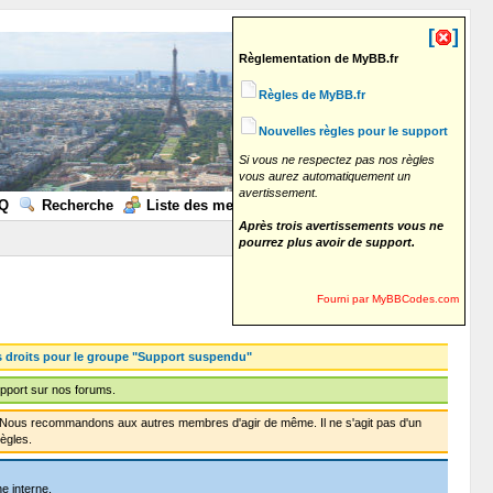
[
]
Règlementation de MyBB.fr
Règles de MyBB.fr
Nouvelles règles pour le support
Si vous ne respectez pas nos règles
vous aurez automatiquement un
avertissement.
Q
Recherche
Liste des membres
Calendrier
Aide
Après trois avertissements vous ne
pourrez plus avoir de support.
Fourni par MyBBCodes.com
s droits pour le groupe "Support suspendu"
pport sur nos forums.
f. Nous recommandons aux autres membres d'agir de même. Il ne s'agit pas d'un
ègles.
e interne.