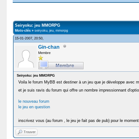
Moyenne : 0 (0 vote(s))
1
2
3
4
5
Seiryoku: jeu MMORPG
Mots-clés »
seiryoku, jeu, mmorpg
15-01-2007, 20:50,
Gin-chan
Membre
Seiryoku: jeu MMORPG
Voila le forum MyBB est destiner à un jeu que je développe avec m
et je suis ravis du forum qui offre un nombre impressionnant d'opti
le nouveau forum
le jeu en question
inscrivez vous (au forum , le jeu je fait pas de pub) pour le momen
Trouver