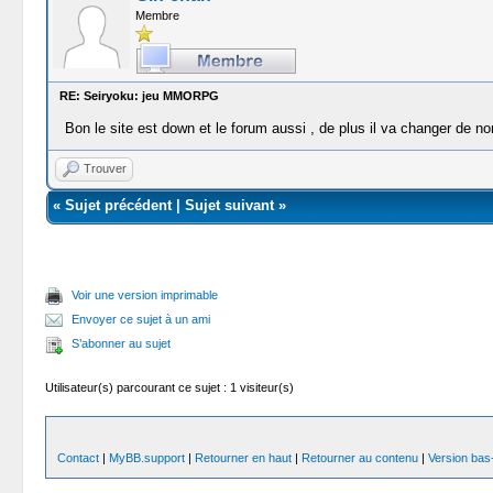
Membre
RE: Seiryoku: jeu MMORPG
Bon le site est down et le forum aussi , de plus il va changer de n
Trouver
«
Sujet précédent
|
Sujet suivant
»
Voir une version imprimable
Envoyer ce sujet à un ami
S’abonner au sujet
Utilisateur(s) parcourant ce sujet : 1 visiteur(s)
Contact
|
MyBB.support
|
Retourner en haut
|
Retourner au contenu
|
Version bas-