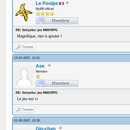
Le Poulpe
MyBB officiel
RE: Seiryoku: jeu MMORPG
Magnifique, rien à ajouter !
Trouver
13-04-2007, 10:31,
Ase
Membre
RE: Seiryoku: jeu MMORPG
Le jeu est cr
Trouver
02-08-2007, 19:35,
Gin-chan