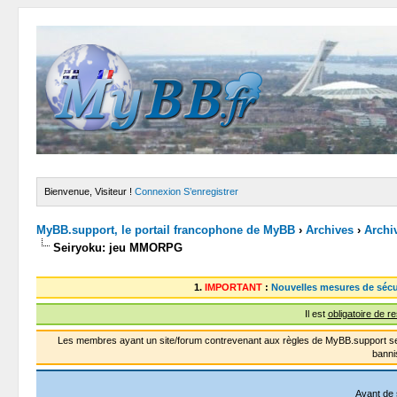
Bienvenue, Visiteur !
Connexion
S’enregistrer
MyBB.support, le portail francophone de MyBB
›
Archives
›
Archi
Seiryoku: jeu MMORPG
1.
IMPORTANT
:
Nouvelles mesures de sécu
Il est
obligatoire de r
Les membres ayant un site/forum contrevenant aux règles de MyBB.support se
banni
Avant de 