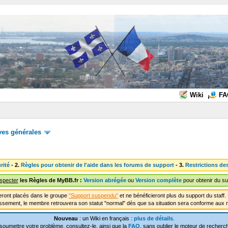
Wiki
FA
ves générales
rité
- 2.
Règles pour obtenir de l'aide dans les forums de support
- 3.
Restrictions de
especter
les Règles de MyBB.fr :
Version abrégée
ou
Version complète
pour obtenir du su
ront placés dans le groupe
"Support suspendu"
et ne bénéficieront plus du support du staf
ssement, le membre retrouvera son statut "normal" dès que sa situation sera conforme aux r
Nouveau
: un Wiki en français :
plus de détails
.
soumettre votre problème, consultez-le, ainsi que la
FAQ
, sans oublier le moteur de recherch