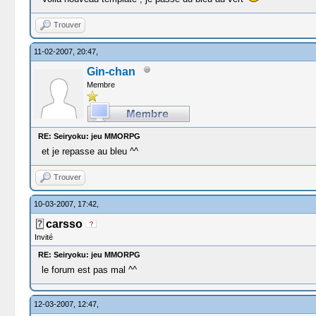
Trouver
11-02-2007, 20:47,
Gin-chan
Membre
RE: Seiryoku: jeu MMORPG
et je repasse au bleu ^^
Trouver
10-03-2007, 17:42,
carsso
Invité
RE: Seiryoku: jeu MMORPG
le forum est pas mal ^^
12-03-2007, 12:47,