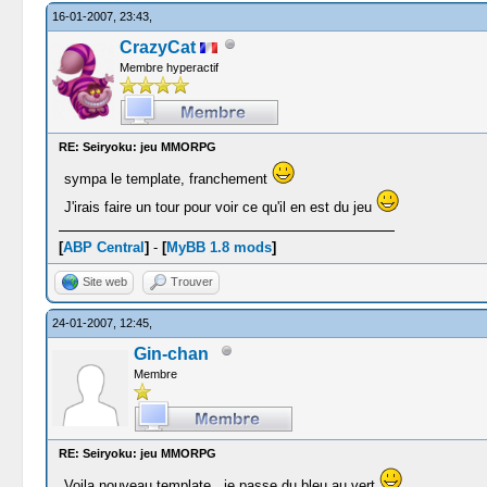
16-01-2007, 23:43,
CrazyCat
Membre hyperactif
RE: Seiryoku: jeu MMORPG
sympa le template, franchement
J'irais faire un tour pour voir ce qu'il en est du jeu
[
ABP Central
]
-
[
MyBB 1.8 mods
]
Site web
Trouver
24-01-2007, 12:45,
Gin-chan
Membre
RE: Seiryoku: jeu MMORPG
Voila nouveau template , je passe du bleu au vert