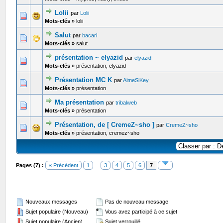
Lolii
par
Lolii
0 Votes - 0 sur 5 en moyenne
1
2
3
4
5
Mots-clés »
lolii
Salut
par
bacari
0 Votes - 0 sur 5 en moyenne
1
2
3
4
5
Mots-clés »
salut
présentation ~ elyazid
par
elyazid
0 Votes - 0 sur 5 en moyenne
1
2
3
4
5
Mots-clés »
présentation, elyazid
Présentation MC K
par
AimeSiKey
0 Votes - 0 sur 5 en moyenne
1
2
3
4
5
Mots-clés »
présentation
Ma présentation
par
tribalweb
0 Votes - 0 sur 5 en moyenne
1
2
3
4
5
Mots-clés »
présentation
Présentation, de [ CremeZ~sho ]
par
CremeZ~sho
0 Votes - 0 sur 5 en moyenne
1
2
3
4
5
Mots-clés »
présentation, cremez~sho
Pages (7) :
« Précédent
1
...
3
4
5
6
7
Nouveaux messages
Pas de nouveau message
Sujet populaire (Nouveau)
Vous avez participé à ce sujet
Sujet populaire (Ancien)
Sujet verrouillé