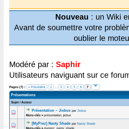
Nouveau
: un Wiki e
Avant de soumettre votre problèm
oublier le moteu
Modéré par :
Saphir
Utilisateurs naviguant sur ce forum
Pages (7) :
« Précédent
1
...
3
4
5
6
7
Présentations
Sujet
/
Auteur
Présentation ~ Jisbux
par
Jisbux
0 Votes - 0 sur 5 en moyenne
1
2
3
4
5
Mots-clés »
présentation, jisbux
[MyPrez] Nasty Shade
par
Nasty Shade
0 Votes - 0 sur 5 en moyenne
1
2
3
4
5
Mots-clés »
myprez, nasty, shade