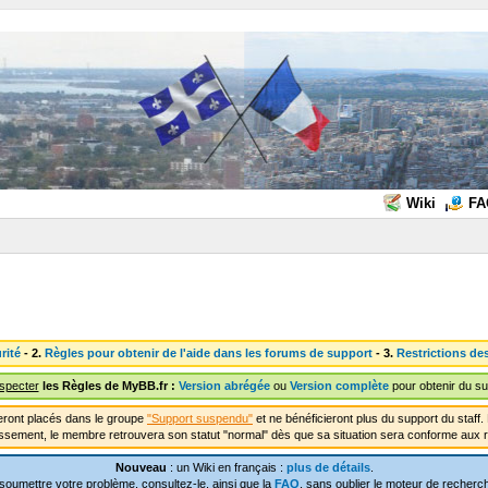
Wiki
FA
rité
- 2.
Règles pour obtenir de l'aide dans les forums de support
- 3.
Restrictions de
especter
les Règles de MyBB.fr :
Version abrégée
ou
Version complète
pour obtenir du su
ront placés dans le groupe
"Support suspendu"
et ne bénéficieront plus du support du staf
ssement, le membre retrouvera son statut "normal" dès que sa situation sera conforme aux r
Nouveau
: un Wiki en français :
plus de détails
.
soumettre votre problème, consultez-le, ainsi que la
FAQ
, sans oublier le moteur de recherch