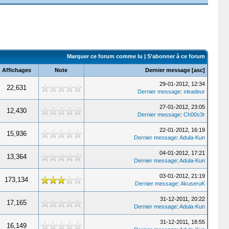
Marquer ce forum comme lu
|
S’abonner à ce forum
Affichages
Note
Dernier message
[
asc
]
29-01-2012, 12:34
22,631
Dernier message
:
xleadeur
27-01-2012, 23:05
12,430
Dernier message
:
Ch00s3r
22-01-2012, 16:19
15,936
Dernier message
:
Adula-Kun
04-01-2012, 17:21
13,364
Dernier message
:
Adula-Kun
03-01-2012, 21:19
173,134
Dernier message
:
AkuseruK
31-12-2011, 20:22
17,165
Dernier message
:
Adula-Kun
31-12-2011, 18:55
16,149