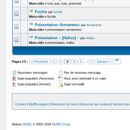
0 Votes -
Mots-clés »
vrai, que, suis, presenté
Fuchie
par
fuchie
0 Votes -
Mots-clés »
fuchie
Présentation~Armatrønic
par
Armatrønic
0 Votes -
Mots-clés »
présentation~armatrønic
Présentation ~ [Hellus] ~
par
Hellus
0 Votes -
Mots-clés »
présentation, hellus
Pages (7) :
« Précédent
1
2
3
4
5
...
7
Suivant »
Nouveaux messages
Pas de nouveau message
Sujet populaire (Nouveau)
Vous avez participé à ce sujet
Sujet populaire (Ancien)
Sujet verrouillé
Contact
|
MyBB.support
|
Retourner en haut
|
Retourner au contenu
|
Version bas-
Moteur
MyBB
, © 2002-2026
MyBB Group
.