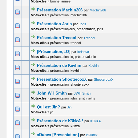
Mots-clés »
bonne, année
Présentation Machin206
par
Machin206
0 Votes -
Mots-clés »
présentation, machin206
Présentation Joris
par
Joris
0 Votes -
Mots-clés »
présentationjoris, présentation, joris
Présentation Trecool
par
Trecool
0 Votes -
Mots-clés »
présentation, trecool
[Présentation,LO]
par
lorisstar
0 Votes -
Mots-clés »
présentation, lo, présentationlo
Présentation de Kevhin
par
Kevhin
0 Votes -
Mots-clés »
présentation, kevhin
Presentation ShootercoxX
par
ShootercoxX
0 Votes -
Mots-clés »
presentation, shootercoxx
John WH Smith
par
JWH Smith
0 Votes -
Mots-clés »
présentation, john, smith, jwhs
Qui est Jin?
par
Jin
0 Votes -
Mots-clés »
jin
Présentation de K3NzA !
par
K3NzA
0 Votes -
Mots-clés »
présentation, k3nza
xDubex [Présentation]
par
xDubex
0 Votes -