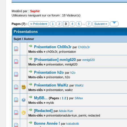
Modéré par :
Saphir
Utilisateurs naviguant sur ce forum : 18 Visiteur(s)
Pages (7) :
« Précédent
1
2
3
4
5
...
7
Suivant »
Présentations
Sujet
/
Auteur
Présentation Ch00s3r
par
Ch00s3r
0 Votes -
Mots-clés »
ch00s3r, présentation
[Présentation] mmlg620
par
mmlg620
0 Votes -
Mots-clés »
présentation, mmlg620
Présentation h2o
par
h2o
0 Votes -
Mots-clés »
présentation, h2o
Présentation WaiKz
par
WaiKz
0 Votes -
Mots-clés »
présentation, waikz
MyBB...
(Pages :
1
2
)
par
SiMax
2 Vot
Mots-clés »
mybb
[Redacted]
par
Adula-Kun
0 Votes -
Mots-clés »
présentationadula-kun, parmi, redacted
Bonne Année !
par
kabalistik
0 Votes -