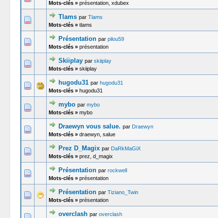
Mots-clés »
présentation, xdubex
Tlams
par
Tlams
0 Votes -
Mots-clés »
tlams
Présentation
par
pilou59
0 Votes -
Mots-clés »
présentation
Skiiplay
par
skiiplay
0 Votes -
Mots-clés »
skiiplay
hugodu31
par
hugodu31
0 Votes -
Mots-clés »
hugodu31
mybo
par
mybo
0 Votes -
Mots-clés »
mybo
Draewyn vous salue.
par
Draewyn
0 Votes -
Mots-clés »
draewyn, salue
Prez D_Magix
par
DaRkMaGiX
0 Votes -
Mots-clés »
prez, d_magix
Présentation
par
rockwell
0 Votes -
Mots-clés »
présentation
Présentation
par
Tiziano_Twin
0 Votes -
Mots-clés »
présentation
overclash
par
overclash
0 Votes -