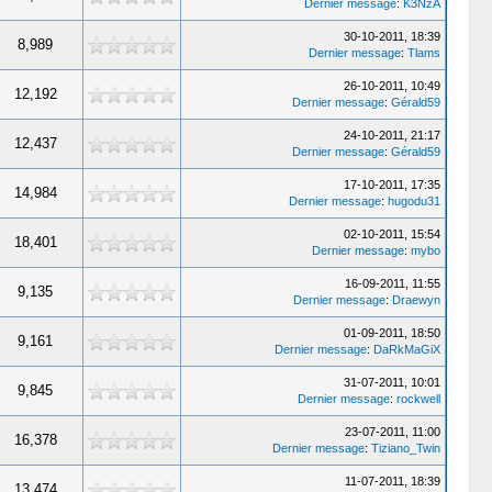
Dernier message
:
K3NzA
30-10-2011, 18:39
8,989
Dernier message
:
Tlams
26-10-2011, 10:49
12,192
Dernier message
:
Gérald59
24-10-2011, 21:17
12,437
Dernier message
:
Gérald59
17-10-2011, 17:35
14,984
Dernier message
:
hugodu31
02-10-2011, 15:54
18,401
Dernier message
:
mybo
16-09-2011, 11:55
9,135
Dernier message
:
Draewyn
01-09-2011, 18:50
9,161
Dernier message
:
DaRkMaGiX
31-07-2011, 10:01
9,845
Dernier message
:
rockwell
23-07-2011, 11:00
16,378
Dernier message
:
Tiziano_Twin
11-07-2011, 18:39
13,474