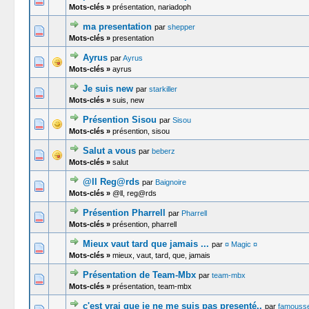
Mots-clés »
présentation, nariadoph
ma presentation
par
shepper
0 Votes -
Mots-clés »
presentation
Ayrus
par
Ayrus
0 Votes -
Mots-clés »
ayrus
Je suis new
par
starkiller
0 Votes -
Mots-clés »
suis, new
Présention Sisou
par
Sisou
0 Votes -
Mots-clés »
présention, sisou
Salut a vous
par
beberz
0 Votes -
Mots-clés »
salut
@ll Reg@rds
par
Baignoire
0 Votes -
Mots-clés »
@ll, reg@rds
Présention Pharrell
par
Pharrell
0 Votes -
Mots-clés »
présention, pharrell
Mieux vaut tard que jamais ...
par
¤ Magic ¤
0 Votes -
Mots-clés »
mieux, vaut, tard, que, jamais
Présentation de Team-Mbx
par
team-mbx
0 Votes -
Mots-clés »
présentation, team-mbx
c'est vrai que je ne me suis pas presenté..
par
famouss