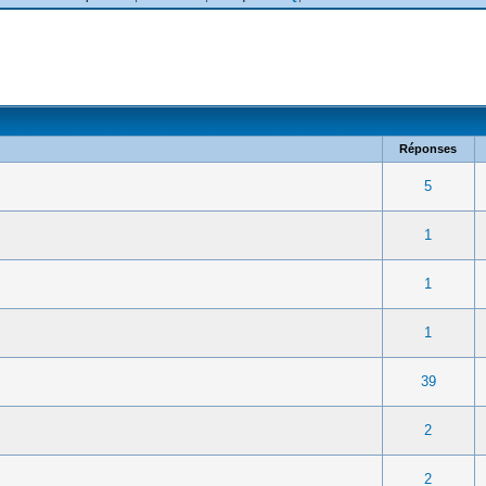
Réponses
 0 sur 5 en moyenne
1
2
3
4
5
5
 0 sur 5 en moyenne
1
2
3
4
5
1
 0 sur 5 en moyenne
1
2
3
4
5
1
 0 sur 5 en moyenne
1
2
3
4
5
1
es - 3 sur 5 en moyenne
1
2
3
4
5
39
 0 sur 5 en moyenne
1
2
3
4
5
2
 0 sur 5 en moyenne
1
2
3
4
5
2