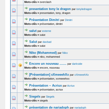
Mots-clés »
overclash
presentation tony le dragon
par
tonyledragon
0 Votes -
Mots-clés »
presentation, tony, dragon
Présentation Dimitri
par
Dimitri
0 Votes -
Mots-clés »
présentation, dimitri
salut
par
externe
0 Votes -
Mots-clés »
salut
Salut
par
davbad
0 Votes -
Mots-clés »
salut
Niko (Mohammed)
par
Niko
0 Votes -
Mots-clés »
niko, mohammed
Encore un nouveau .......
par
darkside
0 Votes -
Mots-clés »
encore, nouveau
[Présentation] xXmeeehXx
par
xXmeeehXx
0 Votes -
Mots-clés »
présentation, xxmeeehxx
Présentation ~ Acriux
par
Acriux
0 Votes -
Mots-clés »
présentation, acriux
Siegels
par
Siegels
0 Votes -
Mots-clés »
siegels
présentation de nariadoph
par
nariadoph
0 Votes -