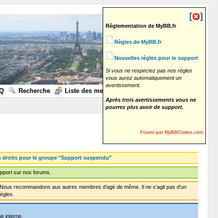
[
]
Règlementation de MyBB.fr
Règles de MyBB.fr
Nouvelles règles pour le support
Si vous ne respectez pas nos règles
vous aurez automatiquement un
avertissement.
Q
Recherche
Liste des membres
Calendrier
Aide
Après trois avertissements vous ne
pourrez plus avoir de support.
Fourni par MyBBCodes.com
s droits pour le groupe "Support suspendu"
pport sur nos forums.
f. Nous recommandons aux autres membres d'agir de même. Il ne s'agit pas d'un
ègles.
e interne.