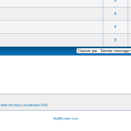
 0 sur 5 en moyenne
1
2
3
4
5
4
 0 sur 5 en moyenne
1
2
3
4
5
8
 0 sur 5 en moyenne
1
2
3
4
5
8
 0 sur 5 en moyenne
1
2
3
4
5
8
débit (Archivé)
|
Syndication RSS
MyBBCodes.com