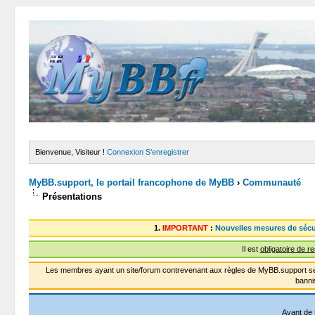
Bienvenue, Visiteur !
Connexion
S’enregistrer
MyBB.support, le portail francophone de MyBB
›
Communauté
Présentations
1.
IMPORTANT
:
Nouvelles mesures de sécu
Il est
obligatoire de r
Les membres ayant un site/forum contrevenant aux règles de MyBB.support se
banni
Avant de 