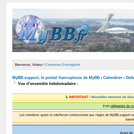
Bienvenue, Visiteur !
Connexion
S’enregistrer
MyBB.support, le portail francophone de MyBB
›
Calendrier
›
Defa
Vue d’ensemble hebdomadaire :
1.
IMPORTANT
:
Nouvelles mesures de sécu
Il est
obligatoire de r
Les membres ayant un site/forum contrevenant aux règles de MyBB.support se
banni
Avant de 