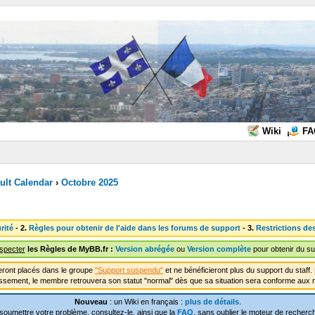
Wiki
FA
ult Calendar
›
Octobre 2025
rité
- 2.
Règles pour obtenir de l'aide dans les forums de support
- 3.
Restrictions de
especter
les Règles de MyBB.fr :
Version abrégée
ou
Version complète
pour obtenir du su
ront placés dans le groupe
"Support suspendu"
et ne bénéficieront plus du support du staf
ssement, le membre retrouvera son statut "normal" dès que sa situation sera conforme aux r
Nouveau
: un Wiki en français :
plus de détails
.
soumettre votre problème, consultez-le, ainsi que la
FAQ
, sans oublier le moteur de recherch