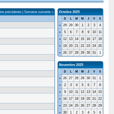
ne précédente
|
Semaine suivante »
Octobre 2025
D
L
M
M
J
V
S
28
29
30
1
2
3
4
»
5
6
7
8
9
10
11
»
12
13
14
15
16
17
18
»
19
20
21
22
23
24
25
»
26
27
28
29
30
31
1
»
Novembre 2025
D
L
M
M
J
V
S
26
27
28
29
30
31
1
»
2
3
4
5
6
7
8
»
9
10
11
12
13
14
15
»
16
17
18
19
20
21
22
»
23
24
25
26
27
28
29
»
30
1
2
3
4
5
6
»