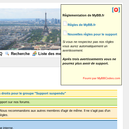
[
]
Règlementation de MyBB.fr
Règles de MyBB.fr
Nouvelles règles pour le support
Si vous ne respectez pas nos règles
vous aurez automatiquement un
avertissement.
Q
Recherche
Liste des membres
Calendrier
Aide
Après trois avertissements vous ne
pourrez plus avoir de support.
Fourni par MyBBCodes.com
s droits pour le groupe "Support suspendu"
pport sur nos forums.
f. Nous recommandons aux autres membres d'agir de même. Il ne s'agit pas d'un
ègles.
e interne.