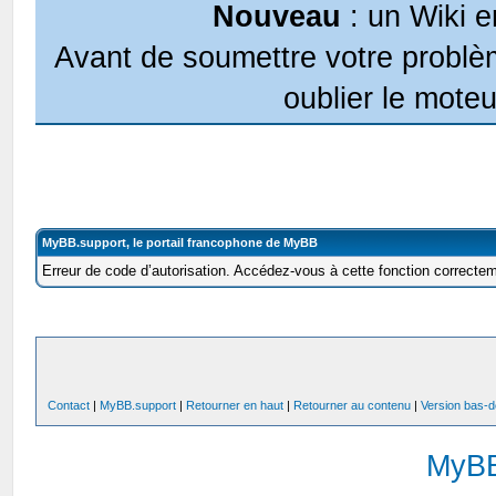
Nouveau
: un Wiki e
Avant de soumettre votre problèm
oublier le moteu
MyBB.support, le portail francophone de MyBB
Erreur de code d’autorisation. Accédez-vous à cette fonction correcteme
Contact
|
MyBB.support
|
Retourner en haut
|
Retourner au contenu
|
Version bas-d
MyB