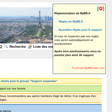
[
]
Règlementation de MyBB.fr
Règles de MyBB.fr
Nouvelles règles pour le support
Si vous ne respectez pas nos règles
vous aurez automatiquement un
avertissement.
Q
Recherche
Liste des membres
Calendrier
Aide
Après trois avertissements vous ne
pourrez plus avoir de support.
Fourni par MyBBCodes.com
s droits pour le groupe "Support suspendu"
pport sur nos forums.
f. Nous recommandons aux autres membres d'agir de même. Il ne s'agit pas d'un
ègles.
e interne.