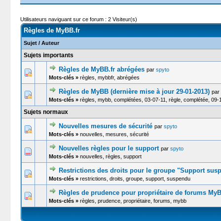
Utilisateurs naviguant sur ce forum : 2 Visiteur(s)
Règles de MyBB.fr
Sujet
/
Auteur
Sujets importants
Règles de MyBB.fr abrégées
par
spyto
0 Votes -
Mots-clés »
règles, mybbfr, abrégées
Règles de MyBB (dernière mise à jour 29-01-2013)
par
2 Vot
Mots-clés »
règles, mybb, complétées, 03-07-11, règle, complétée, 09-1
Sujets normaux
Nouvelles mesures de sécurité
par
spyto
2 Vot
Mots-clés »
nouvelles, mesures, sécurité
Nouvelles règles pour le support
par
spyto
2 Votes
Mots-clés »
nouvelles, règles, support
Restrictions des droits pour le groupe "Support sus
1 Votes
Mots-clés »
restrictions, droits, groupe, support, suspendu
Règles de prudence pour propriétaire de forums My
3 Vot
Mots-clés »
règles, prudence, propriétaire, forums, mybb