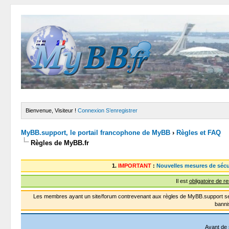
Bienvenue, Visiteur !
Connexion
S’enregistrer
MyBB.support, le portail francophone de MyBB
›
Règles et FAQ
Règles de MyBB.fr
1.
IMPORTANT
:
Nouvelles mesures de sécu
Il est
obligatoire de r
Les membres ayant un site/forum contrevenant aux règles de MyBB.support se
banni
Avant de 