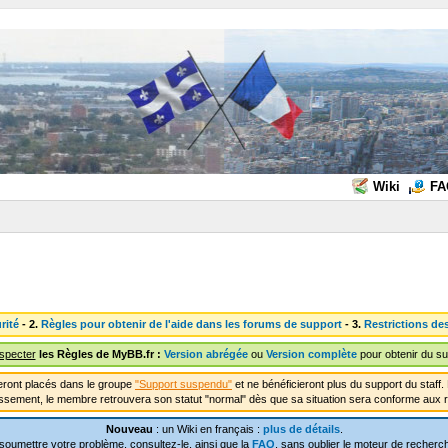
Wiki
FA
rité
- 2.
Règles pour obtenir de l'aide dans les forums de support
- 3.
Restrictions de
especter
les Règles de MyBB.fr :
Version abrégée
ou
Version complète
pour obtenir du su
ront placés dans le groupe
"Support suspendu"
et ne bénéficieront plus du support du staf
ssement, le membre retrouvera son statut "normal" dès que sa situation sera conforme aux r
Nouveau
: un Wiki en français :
plus de détails
.
soumettre votre problème, consultez-le, ainsi que la
FAQ
, sans oublier le moteur de recherch