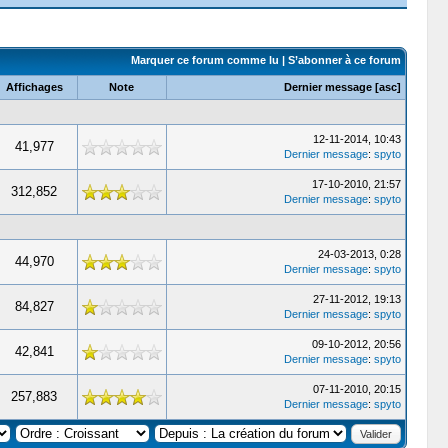
Marquer ce forum comme lu
|
S’abonner à ce forum
Affichages
Note
Dernier message
[
asc
]
12-11-2014, 10:43
41,977
Dernier message
:
spyto
17-10-2010, 21:57
312,852
Dernier message
:
spyto
24-03-2013, 0:28
44,970
Dernier message
:
spyto
27-11-2012, 19:13
84,827
Dernier message
:
spyto
09-10-2012, 20:56
42,841
Dernier message
:
spyto
07-11-2010, 20:15
257,883
Dernier message
:
spyto