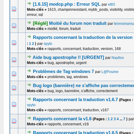
[1.6.15] modcp.php : Erreur SQL
par
et65
0 Votes - 0 sur 5 en moyenne
1
2
3
4
5
Mots-clés »
1615, champinnexistant, mybb_posts, visibility, visib
erreur, sql
[Réglé]
Moitié du forum non traduit
par
tennisman
0 Votes - 0 sur 5 en moyenne
1
2
3
4
5
Mots-clés »
moitié, forum, traduit
Rapports concernant la traduction de la version 
0 Votes - 0 sur 5 en moyenne
1
2
3
4
5
:
1
2
)
par
spyto
Mots-clés »
rapports, concernant, traduction, version, 168
Aide bug apostrophe !! [URGENT]
par
Nayllox
0 Votes - 0 sur 5 en moyenne
1
2
3
4
5
Mots-clés »
bug, apostrophe, urgent
Problèmes de Tag windows 7
par
L@Fouine
0 Votes - 0 sur 5 en moyenne
1
2
3
4
5
Mots-clés »
problèmes, tag, windows
Bug logo (bannière) ne s’affiche pas correcteme
0 Votes - 0 sur 5 en moyenne
1
2
3
4
5
Mots-clés »
bug, logo, bannière, s’affiche, correctement
Rapports concernant la traduction v1.6.7
(Pages 
0 Votes - 0 sur 5 en moyenne
1
2
3
4
5
spyto
Mots-clés »
rapports, concernant, traduction, v167
Rapports concernant la v1.6
(Pages :
1
2
3
4
...
7
)
pa
0 Votes - 0 sur 5 en moyenne
1
2
3
4
5
Mots-clés »
rapports, concernant, v16
Rapports concernant la traduction v1.6.5
(Pages 