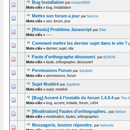
Bug Installation
par
romain8565
0 Votes - 0 sur 5 en moyenne
1
2
3
4
5
Mots-clés »
bug, installation
Mettre son forum a jour
par
Necros
0 Votes - 0 sur 5 en moyenne
1
2
3
4
5
Mots-clés »
son, forum, jour
[Résolu] Problème Javascript
par
Dike
0 Votes - 0 sur 5 en moyenne
1
2
3
4
5
Mots-clés »
-----
Comment mettre les dernier sujet dans le site ?
0 Votes - 0 sur 5 en moyenne
1
2
3
4
5
Mots-clés »
dernier, sujet, site
Faute d'orthographe découvert.
par
BURAK
0 Votes - 0 sur 5 en moyenne
1
2
3
4
5
Mots-clés »
faute, orthographe, découvert
Permissions Forum
par
Jujufield
0 Votes - 0 sur 5 en moyenne
1
2
3
4
5
Mots-clés »
permissions, forum
Sujet Modéré
par
Jujufield
0 Votes - 0 sur 5 en moyenne
1
2
3
4
5
Mots-clés »
sujet, modéré
[Bug] Accent à l'installe du forum 1.4.0.4
par
The-
0 Votes - 0 sur 5 en moyenne
1
2
3
4
5
Mots-clés »
bug, accent, installe, forum, 1404
[Modération] Fautes d'orthographes..
par
Adriian
0 Votes - 0 sur 5 en moyenne
1
2
3
4
5
Mots-clés »
modération, fautes, orthographes
Messagerie, bouton répondre.
par
darkside
0 Votes - 0 sur 5 en moyenne
1
2
3
4
5