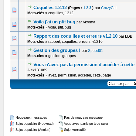
Coquilles 1.2.12
(Pages :
1
2
3
)
par
CrazyCat
0 Votes - 0 sur 5 en moyenne
1
2
3
4
5
Mots-clés »
coquilles, 1212
Voila j'ai un ptit bug
par Akroma
0 Votes - 0 sur 5 en moyenne
1
2
3
4
5
Mots-clés »
voila, ptit, bug
Rapport des coquilles et erreurs v1.2.10
par LDB
0 Votes - 0 sur 5 en moyenne
1
2
3
4
5
Mots-clés »
rapport, coquilles, erreurs, v1210
Gestion des groupes !
par
Speed01
0 Votes - 0 sur 5 en moyenne
1
2
3
4
5
Mots-clés »
gestion, groupes
Vous n'avez pas la permission d'accéder à cette
0 Votes - 0 sur 5 en moyenne
1
2
3
4
5
Alex131089
Mots-clés »
avez, permission, accéder, cette, page
Nouveaux messages
Pas de nouveau message
Sujet populaire (Nouveau)
Vous avez participé à ce sujet
Sujet populaire (Ancien)
Sujet verrouillé