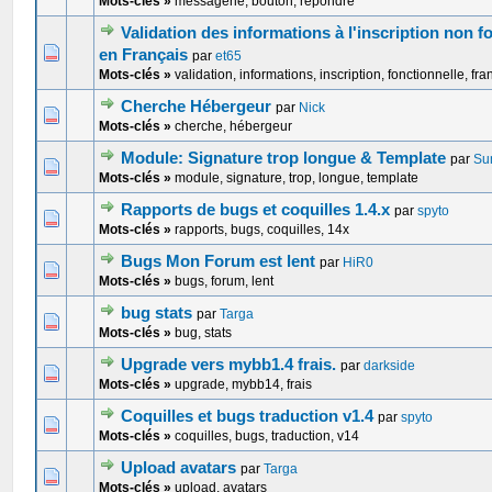
Mots-clés »
messagerie, bouton, répondre
Validation des informations à l'inscription non f
0 Votes - 0 sur 5 en moyenne
1
2
3
4
5
en Français
par
et65
Mots-clés »
validation, informations, inscription, fonctionnelle, fra
Cherche Hébergeur
par
Nick
0 Votes - 0 sur 5 en moyenne
1
2
3
4
5
Mots-clés »
cherche, hébergeur
Module: Signature trop longue & Template
par
Su
0 Votes - 0 sur 5 en moyenne
1
2
3
4
5
Mots-clés »
module, signature, trop, longue, template
Rapports de bugs et coquilles 1.4.x
par
spyto
0 Votes - 0 sur 5 en moyenne
1
2
3
4
5
Mots-clés »
rapports, bugs, coquilles, 14x
Bugs Mon Forum est lent
par
HiR0
0 Votes - 0 sur 5 en moyenne
1
2
3
4
5
Mots-clés »
bugs, forum, lent
bug stats
par
Targa
0 Votes - 0 sur 5 en moyenne
1
2
3
4
5
Mots-clés »
bug, stats
Upgrade vers mybb1.4 frais.
par
darkside
0 Votes - 0 sur 5 en moyenne
1
2
3
4
5
Mots-clés »
upgrade, mybb14, frais
Coquilles et bugs traduction v1.4
par
spyto
0 Votes - 0 sur 5 en moyenne
1
2
3
4
5
Mots-clés »
coquilles, bugs, traduction, v14
Upload avatars
par
Targa
0 Votes - 0 sur 5 en moyenne
1
2
3
4
5
Mots-clés »
upload, avatars