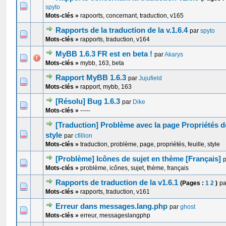
0 Votes - 0 sur 5 en moyenne
1
2
3
4
5
spyto
Mots-clés »
rapoorts, concernant, traduction, v165
Rapports de la traduction de la v.1.6.4
par
spyto
0 Votes - 0 sur 5 en moyenne
1
2
3
4
5
Mots-clés »
rapports, traduction, v164
MyBB 1.6.3 FR est en beta !
par
Akarys
0 Votes - 0 sur 5 en moyenne
1
2
3
4
5
Mots-clés »
mybb, 163, beta
Rapport MyBB 1.6.3
par
Jujufield
0 Votes - 0 sur 5 en moyenne
1
2
3
4
5
Mots-clés »
rapport, mybb, 163
[Résolu] Bug 1.6.3
par
Dike
0 Votes - 0 sur 5 en moyenne
1
2
3
4
5
Mots-clés »
-----
[Traduction] Problème avec la page Propriétés de 
1 Votes - 5 sur 5 en moyenne
1
2
3
4
5
style
par
cfillion
Mots-clés »
traduction, problème, page, propriétés, feuille, style
[Problème] Icônes de sujet en thème [Français]
0 Votes - 0 sur 5 en moyenne
1
2
3
4
5
Mots-clés »
problème, icônes, sujet, thème, français
Rapports de traduction de la v1.6.1
(Pages :
1
2
)
p
0 Votes - 0 sur 5 en moyenne
1
2
3
4
5
Mots-clés »
rapports, traduction, v161
Erreur dans messages.lang.php
par
ghost
0 Votes - 0 sur 5 en moyenne
1
2
3
4
5
Mots-clés »
erreur, messageslangphp