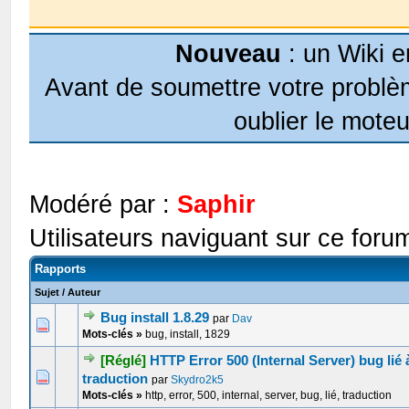
Nouveau
: un Wiki e
Avant de soumettre votre problèm
oublier le moteu
Modéré par :
Saphir
Utilisateurs naviguant sur ce forum
Rapports
Sujet
/
Auteur
Bug install 1.8.29
par
Dav
0 Votes - 0 sur 5 en moyenne
1
2
3
4
5
Mots-clés »
bug, install, 1829
[Réglé]
HTTP Error 500 (Internal Server) bug lié 
0 Votes - 0 sur 5 en moyenne
1
2
3
4
5
traduction
par
Skydro2k5
Mots-clés »
http, error, 500, internal, server, bug, lié, traduction