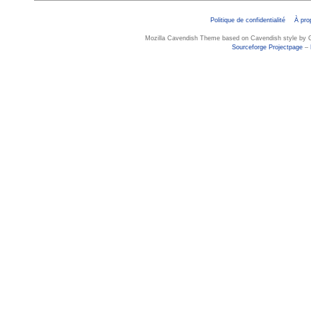
Politique de confidentialité
À pro
Mozilla Cavendish Theme based on Cavendish style by G
Sourceforge Projectpage
–