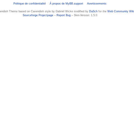
Politique de confidentialité
À propos de MyBB.support
Avertissements
vendish Theme based on Cavendish style by Gabriel Wicke modified by
DaSch
for the
Web Community Wik
Sourceforge Projectpage
–
Report Bug
– Skin-Version: 1.5.0