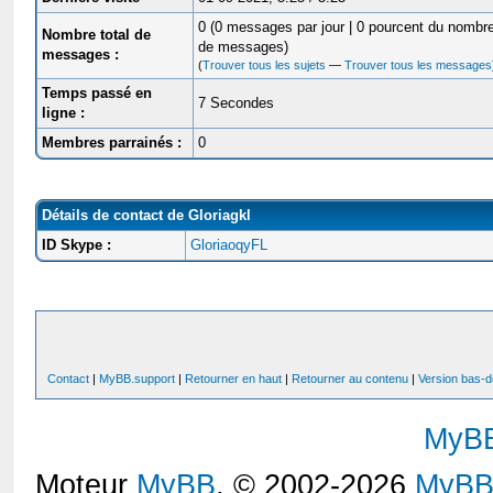
0 (0 messages par jour | 0 pourcent du nombre
Nombre total de
de messages)
messages :
(
Trouver tous les sujets
—
Trouver tous les messages
Temps passé en
7 Secondes
ligne :
Membres parrainés :
0
Détails de contact de Gloriagkl
ID Skype :
GloriaoqyFL
Contact
|
MyBB.support
|
Retourner en haut
|
Retourner au contenu
|
Version bas-d
MyB
Moteur
MyBB
, © 2002-2026
MyBB