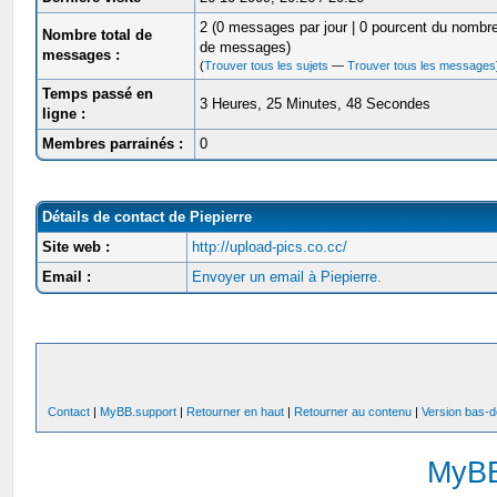
2 (0 messages par jour | 0 pourcent du nombre
Nombre total de
de messages)
messages :
(
Trouver tous les sujets
—
Trouver tous les messages
Temps passé en
3 Heures, 25 Minutes, 48 Secondes
ligne :
Membres parrainés :
0
Détails de contact de Piepierre
Site web :
http://upload-pics.co.cc/
Email :
Envoyer un email à Piepierre.
Contact
|
MyBB.support
|
Retourner en haut
|
Retourner au contenu
|
Version bas-d
MyB