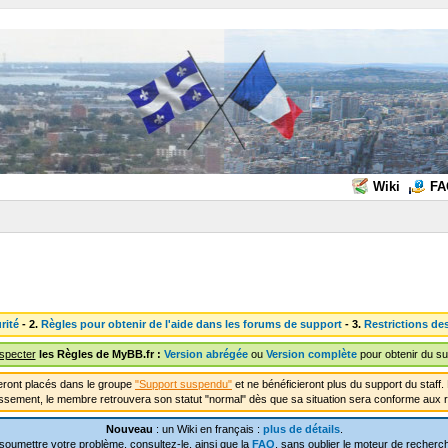
Wiki
FA
rité
- 2.
Règles pour obtenir de l'aide dans les forums de support
- 3.
Restrictions de
especter
les Règles de MyBB.fr :
Version abrégée
ou
Version complète
pour obtenir du su
ront placés dans le groupe
"Support suspendu"
et ne bénéficieront plus du support du staf
ssement, le membre retrouvera son statut "normal" dès que sa situation sera conforme aux r
Nouveau
: un Wiki en français :
plus de détails
.
soumettre votre problème, consultez-le, ainsi que la
FAQ
, sans oublier le moteur de recherch