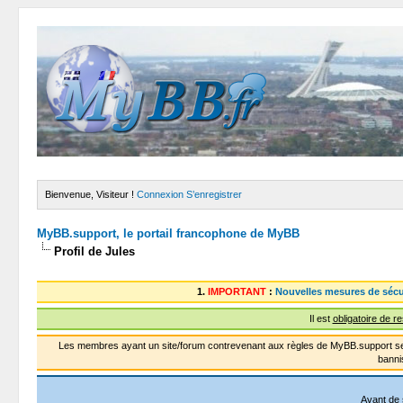
Bienvenue, Visiteur !
Connexion
S’enregistrer
MyBB.support, le portail francophone de MyBB
Profil de Jules
1.
IMPORTANT
:
Nouvelles mesures de sécu
Il est
obligatoire de r
Les membres ayant un site/forum contrevenant aux règles de MyBB.support se
banni
Avant de 