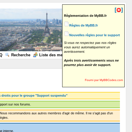
[
]
Règlementation de MyBB.fr
Règles de MyBB.fr
Nouvelles règles pour le support
Si vous ne respectez pas nos règles
vous aurez automatiquement un
avertissement.
Q
Recherche
Liste des membres
Calendrier
Aide
Après trois avertissements vous ne
pourrez plus avoir de support.
Fourni par MyBBCodes.com
s droits pour le groupe "Support suspendu"
pport sur nos forums.
f. Nous recommandons aux autres membres d'agir de même. Il ne s'agit pas d'un
ègles.
e interne.