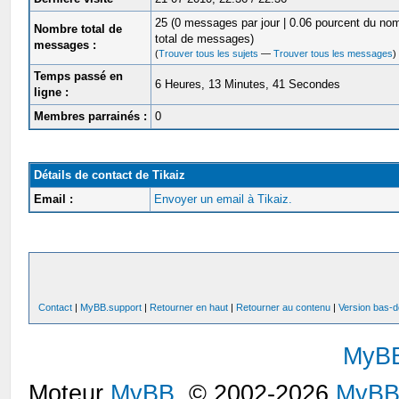
25 (0 messages par jour | 0.06 pourcent du no
Nombre total de
total de messages)
messages :
(
Trouver tous les sujets
—
Trouver tous les messages
)
Temps passé en
6 Heures, 13 Minutes, 41 Secondes
ligne :
Membres parrainés :
0
Détails de contact de Tikaiz
Email :
Envoyer un email à Tikaiz.
Contact
|
MyBB.support
|
Retourner en haut
|
Retourner au contenu
|
Version bas-d
MyB
Moteur
MyBB
, © 2002-2026
MyBB