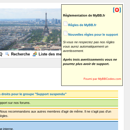
[
]
Règlementation de MyBB.fr
Règles de MyBB.fr
Nouvelles règles pour le support
Si vous ne respectez pas nos règles
vous aurez automatiquement un
avertissement.
Q
Recherche
Liste des membres
Calendrier
Aide
Après trois avertissements vous ne
pourrez plus avoir de support.
Fourni par MyBBCodes.com
s droits pour le groupe "Support suspendu"
pport sur nos forums.
f. Nous recommandons aux autres membres d'agir de même. Il ne s'agit pas d'un
ègles.
e interne.