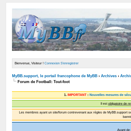
Bienvenue, Visiteur !
Connexion
S’enregistrer
MyBB.support, le portail francophone de MyBB
›
Archives
›
Archi
Forum de Football: Tout-foot
1.
IMPORTANT
:
Nouvelles mesures de sécu
Il est
obligatoire de r
Les membres ayant un site/forum contrevenant aux règles de MyBB.support se
banni
Avant de 