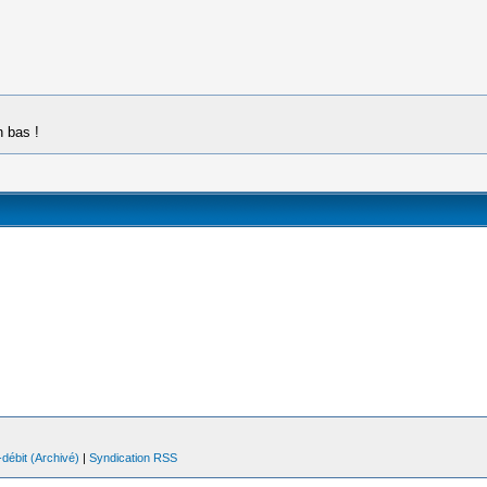
n bas !
débit (Archivé)
|
Syndication RSS