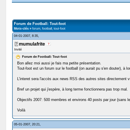
Moyenne : 0 (0 vote(s))
1
2
3
4
5
Forum de Football: Tout-foot
Mots-clés »
forum, football, tout-foot
04-01-2007, 8:35,
mumulafrite
Invité
Forum de Football: Tout-foot
Bon allez moi aussi je fais ma petite présentation.
Tout-foot est un forum sur le football (on aurait pu s'en douter), à 
L'interet sera l'accès aux news RSS des autres sites directement v
Bref un projet qui j'espère, à long terme fonctionnera pas trop mal.
Objectifs 2007: 500 membres et environs 40 posts par jour (sans l
Voilà
05-01-2007, 20:21,