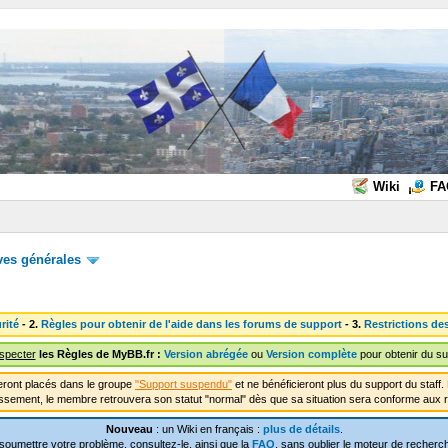
Wiki
FA
ves générales
rité
- 2.
Règles pour obtenir de l'aide dans les forums de support
- 3.
Restrictions de
especter
les Règles de MyBB.fr :
Version abrégée
ou
Version complète
pour obtenir du su
ront placés dans le groupe
"Support suspendu"
et ne bénéficieront plus du support du staf
ssement, le membre retrouvera son statut "normal" dès que sa situation sera conforme aux r
Nouveau
: un Wiki en français :
plus de détails
.
soumettre votre problème, consultez-le, ainsi que la
FAQ
, sans oublier le moteur de recherch