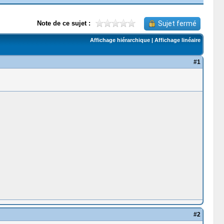
Note de ce sujet :
Sujet fermé
Affichage hiérarchique
|
Affichage linéaire
#1
#2