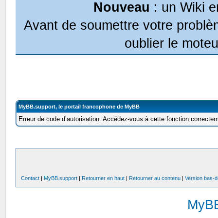
Nouveau
: un Wiki e
Avant de soumettre votre problèm
oublier le moteu
MyBB.support, le portail francophone de MyBB
Erreur de code d’autorisation. Accédez-vous à cette fonction correcteme
Contact
|
MyBB.support
|
Retourner en haut
|
Retourner au contenu
|
Version bas-d
MyB