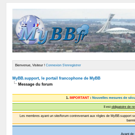
Bienvenue, Visiteur !
Connexion
S’enregistrer
MyBB.support, le portail francophone de MyBB
Message du forum
1.
IMPORTANT
:
Nouvelles mesures de sécu
Il est
obligatoire de r
Les membres ayant un site/forum contrevenant aux règles de MyBB.support se
banni
Avant de 