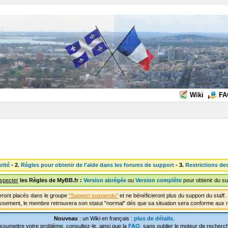
Wiki
FA
rité
- 2.
Règles pour obtenir de l'aide dans les forums de support
- 3.
Restrictions de
especter
les Règles de MyBB.fr :
Version abrégée
ou
Version complète
pour obtenir du su
ront placés dans le groupe
"Support suspendu"
et ne bénéficieront plus du support du staf
ssement, le membre retrouvera son statut "normal" dès que sa situation sera conforme aux r
Nouveau
: un Wiki en français :
plus de détails
.
soumettre votre problème, consultez-le, ainsi que la
FAQ
, sans oublier le moteur de recherch