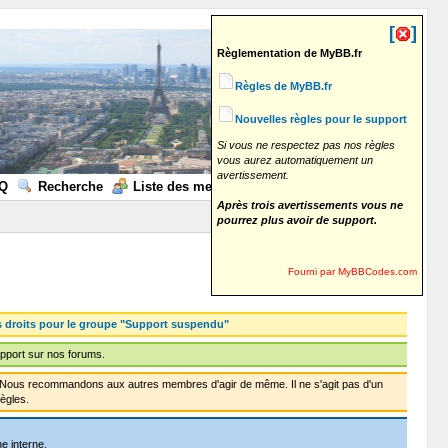
[
]
Règlementation de MyBB.fr
Règles de MyBB.fr
Nouvelles règles pour le support
Si vous ne respectez pas nos règles
vous aurez automatiquement un
avertissement.
Q
Recherche
Liste des membres
Calendrier
Aide
Après trois avertissements vous ne
pourrez plus avoir de support.
Fourni par MyBBCodes.com
s droits pour le groupe "Support suspendu"
pport sur nos forums.
f. Nous recommandons aux autres membres d'agir de même. Il ne s'agit pas d'un
ègles.
e interne.