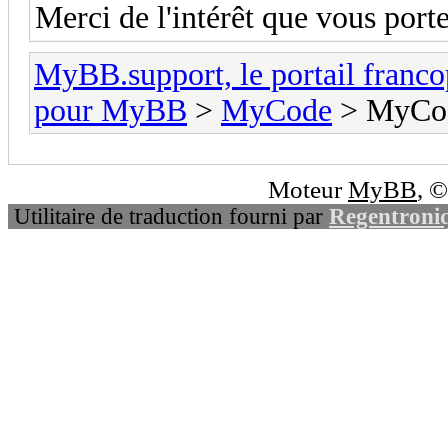
Merci de l'intérêt que vous por
MyBB.support, le portail fran
pour MyBB
>
MyCode
> MyCode
Moteur
MyBB
, 
Utilitaire de traduction fourni par
Regentroni