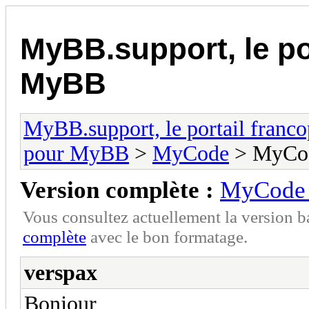
MyBB.support, le po
MyBB
MyBB.support, le portail fran
pour MyBB
>
MyCode
> MyCode
Version complète :
MyCode a
Vous consultez actuellement la version 
complète
avec le bon formatage.
verspax
Bonjour,