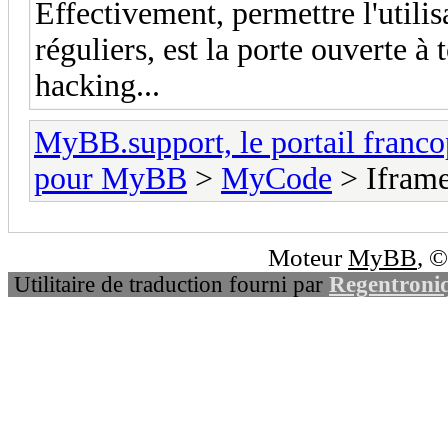
Effectivement, permettre l'utilis
réguliers, est la porte ouverte à 
hacking...
MyBB.support, le portail fran
pour MyBB
>
MyCode
> Ifram
Moteur
MyBB
, 
Utilitaire de traduction fourni par
Regentroni