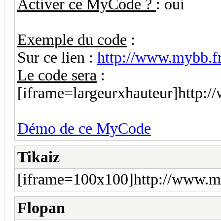
Activer ce MyCode ?
: oui
Exemple du code
:
Sur ce lien :
http://www.mybb.fr
Le code sera
:
[iframe=largeurxhauteur]http:/
Démo de ce MyCode
Tikaiz
[iframe=100x100]http://www.my
Flopan