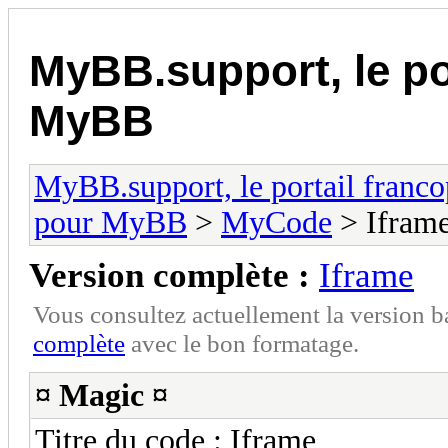
MyBB.support, le po
MyBB
MyBB.support, le portail fran
pour MyBB
>
MyCode
> Ifram
Version complète :
Iframe
Vous consultez actuellement la version 
complète
avec le bon formatage.
¤ Magic ¤
Titre du code
: Iframe