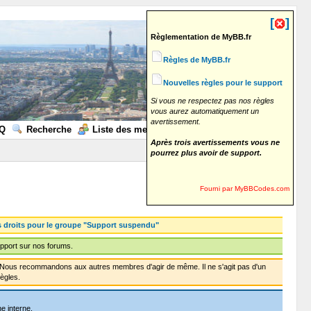
[
]
Règlementation de MyBB.fr
Règles de MyBB.fr
Nouvelles règles pour le support
Si vous ne respectez pas nos règles
vous aurez automatiquement un
avertissement.
Q
Recherche
Liste des membres
Calendrier
Aide
Après trois avertissements vous ne
pourrez plus avoir de support.
Fourni par MyBBCodes.com
s droits pour le groupe "Support suspendu"
pport sur nos forums.
f. Nous recommandons aux autres membres d'agir de même. Il ne s'agit pas d'un
ègles.
e interne.