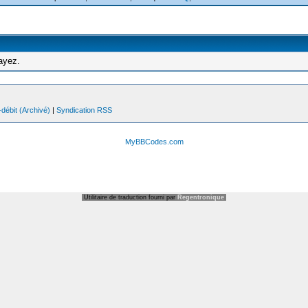
ayez.
débit (Archivé)
|
Syndication RSS
MyBBCodes.com
Utilitaire de traduction fourni par
Regentronique