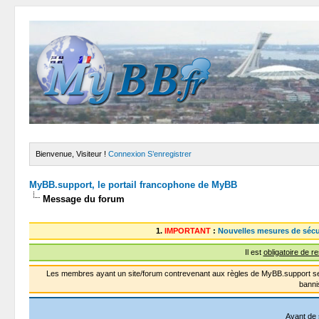
Bienvenue, Visiteur !
Connexion
S’enregistrer
MyBB.support, le portail francophone de MyBB
Message du forum
1.
IMPORTANT
:
Nouvelles mesures de sécu
Il est
obligatoire de r
Les membres ayant un site/forum contrevenant aux règles de MyBB.support se
banni
Avant de 