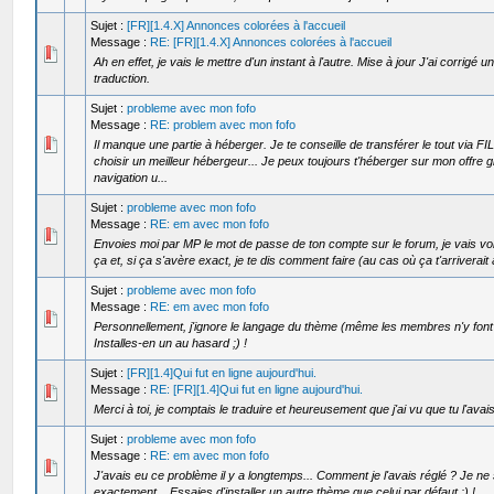
Sujet :
[FR][1.4.X] Annonces colorées à l'accueil
Message :
RE: [FR][1.4.X] Annonces colorées à l'accueil
Ah en effet, je vais le mettre d'un instant à l'autre. Mise à jour J'ai corrigé 
traduction.
Sujet :
probleme avec mon fofo
Message :
RE: problem avec mon fofo
Il manque une partie à héberger. Je te conseille de transférer le tout via F
choisir un meilleur hébergeur... Je peux toujours t'héberger sur mon offre g
navigation u...
Sujet :
probleme avec mon fofo
Message :
RE: em avec mon fofo
Envoies moi par MP le mot de passe de ton compte sur le forum, je vais voir 
ça et, si ça s'avère exact, je te dis comment faire (au cas où ça t'arriverait
Sujet :
probleme avec mon fofo
Message :
RE: em avec mon fofo
Personnellement, j'ignore le langage du thème (même les membres n'y font 
Installes-en un au hasard ;) !
Sujet :
[FR][1.4]Qui fut en ligne aujourd'hui.
Message :
RE: [FR][1.4]Qui fut en ligne aujourd'hui.
Merci à toi, je comptais le traduire et heureusement que j'ai vu que tu l'avais 
Sujet :
probleme avec mon fofo
Message :
RE: em avec mon fofo
J'avais eu ce problème il y a longtemps... Comment je l'avais réglé ? Je ne 
exactement... Essaies d'installer un autre thème que celui par défaut ;) !