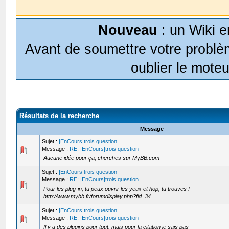
Nouveau
: un Wiki e
Avant de soumettre votre problèm
oublier le moteu
Résultats de la recherche
Message
Sujet :
|EnCours|trois question
Message :
RE: |EnCours|trois question
Aucune idée pour ça, cherches sur MyBB.com
Sujet :
|EnCours|trois question
Message :
RE: |EnCours|trois question
Pour les plug-in, tu peux ouvrir les yeux et hop, tu trouves !
http://www.mybb.fr/forumdisplay.php?fid=34
Sujet :
|EnCours|trois question
Message :
RE: |EnCours|trois question
Il y a des plugins pour tout, mais pour la citation je sais pas