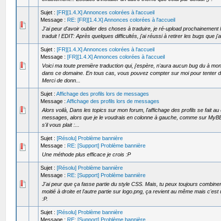
Sujet :
[FR][1.4.X] Annonces colorées à l'accueil
Message :
RE: [FR][1.4.X] Annonces colorées à l'accueil
J'ai peur d'avoir oublier des choses à traduire, je ré-upload prochainement 
traduit ! EDIT: Après quelques difficultés, j'ai réussi à retirer les bugs que j'ai
Sujet :
[FR][1.4.X] Annonces colorées à l'accueil
Message :
[FR][1.4.X] Annonces colorées à l'accueil
Voici ma toute première traduction qui, j'espère, n'aura aucun bug du à m
dans ce domaine. En tous cas, vous pouvez compter sur moi pour tenter d'e
Merci de donn...
Sujet :
Affichage des profils lors de messages
Message :
Affichage des profils lors de messages
Alors voilà, Dans les topics sur mon forum, l'affichage des profils se fait a
messages, alors que je le voudrais en colonne à gauche, comme sur MyBB.
s'il vous plait :...
Sujet :
[Résolu] Problème bannière
Message :
RE: [Support] Problème bannière
Une méthode plus efficace je crois :P
Sujet :
[Résolu] Problème bannière
Message :
RE: [Support] Problème bannière
J'ai peur que ça fasse partie du style CSS. Mais, tu peux toujours combiner
moitié à droite et l'autre partie sur logo.png, ça revient au même mais c'est 
:P.
Sujet :
[Résolu] Problème bannière
Message :
RE: [Support] Problème bannière