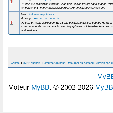
Tu dois aussi modifier le fichier " logo.png " qui se trouve dans images. Pl
emplacement : http://habbopalace.free.fr/Forum/images/leaf/logo.png
Sujet :
Akimaro se présente
Message :
Akimaro se présente
Je suis un jeune adolescent de 13 ans qui débute dans le codage HTML & 
communauté de programmation web & graphisme qui, j'espère, fera une g
le domaine au...
Contact
|
MyBB.support
|
Retourner en haut
|
Retourner au contenu
|
Version bas-d
MyB
Moteur
MyBB
, © 2002-2026
MyBB