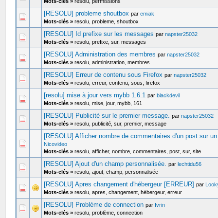
Mots-clés »
resolu, permissions
[RESOLU] probleme shoutbox
par
emiak
Mots-clés »
resolu, probleme, shoutbox
[RESOLU] Id prefixe sur les messages
par
napster25032
Mots-clés »
resolu, prefixe, sur, messages
[RESOLU] Administration des membres
par
napster25032
Mots-clés »
resolu, administration, membres
[RESOLU] Erreur de contenu sous Firefox
par
napster25032
Mots-clés »
resolu, erreur, contenu, sous, firefox
[resolu] mise à jour vers mybb 1.6.1
par
blackdevil
Mots-clés »
resolu, mise, jour, mybb, 161
[RESOLU] Publicité sur le premier message.
par
napster25032
Mots-clés »
resolu, publicité, sur, premier, message
[RESOLU] Afficher nombre de commentaires d'un post sur un 
Nicovideo
Mots-clés »
resolu, afficher, nombre, commentaires, post, sur, site
[RESOLU] Ajout d'un champ personnalisée.
par
lechtidu56
Mots-clés »
resolu, ajout, champ, personnalisée
[RESOLU] Apres changement d'hébergeur [ERREUR]
par
Look
Mots-clés »
resolu, apres, changement, hébergeur, erreur
[RESOLU] Problème de connection
par
Ivrin
Mots-clés »
resolu, problème, connection