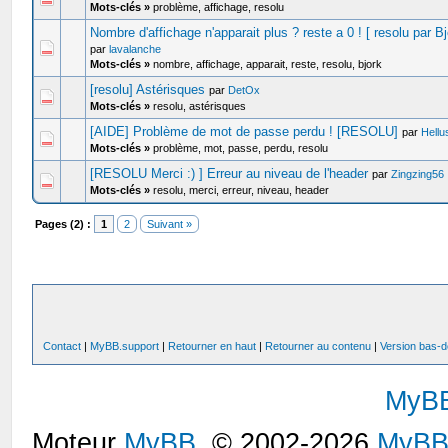
Mots-clés »
problème, affichage, resolu
Nombre d'affichage n'apparait plus ? reste a 0 ! [ resolu par Bj
par
lavalanche
Mots-clés »
nombre, affichage, apparait, reste, resolu, bjork
[resolu] Astérisques
par
DetOx
Mots-clés »
resolu, astérisques
[AIDE] Problème de mot de passe perdu ! [RESOLU]
par
Hellu
Mots-clés »
problème, mot, passe, perdu, resolu
[RESOLU Merci :) ] Erreur au niveau de l'header
par
Zingzing56
Mots-clés »
resolu, merci, erreur, niveau, header
Pages (2) :
1
2
Suivant »
Contact
|
MyBB.support
|
Retourner en haut
|
Retourner au contenu
|
Version bas-d
MyB
Moteur
MyBB
, © 2002-2026
MyBB