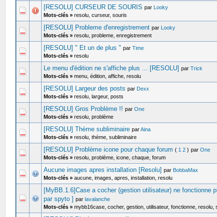
[RESOLU] CURSEUR DE SOURIS
par
Looky
Mots-clés »
resolu, curseur, souris
[RESOLU] Probleme d'enregistrement
par
Looky
Mots-clés »
resolu, probleme, enregistrement
[RESOLU] " Et un de plus "
par
Time
Mots-clés »
resolu
Le menu d'édition ne s'affiche plus ... [RESOLU]
par
Trick
Mots-clés »
menu, édition, affiche, resolu
[RESOLU] Largeur des posts
par
Dexx
Mots-clés »
resolu, largeur, posts
[RESOLU] Gros Problème !!
par
One
Mots-clés »
resolu, problème
[RESOLU] Thème subliminaire
par
Aina
Mots-clés »
resolu, thème, subliminaire
[RESOLU] Problème icone pour chaque forum
(
1
2
)
par
One
Mots-clés »
resolu, problème, icone, chaque, forum
Aucune images apres installation [Resolu]
par
BobbaMax
Mots-clés »
aucune, images, apres, installation, resolu
[MyBB.1.6]Case a cocher (gestion utilisateur) ne fonctionne p
par spyto ]
par
lavalanche
Mots-clés »
mybb16case, cocher, gestion, utilisateur, fonctionne, resolu,