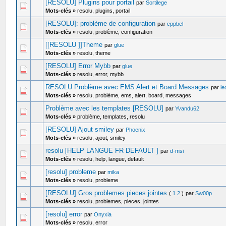
[RESOLU] Plugins pour portail
par
Sortilege
Mots-clés »
resolu, plugins, portail
[RESOLU]: problème de configuration
par
cppbel
Mots-clés »
resolu, problème, configuration
[[RESOLU ]]Theme
par
glue
Mots-clés »
resolu, theme
[RESOLU] Error Mybb
par
glue
Mots-clés »
resolu, error, mybb
RESOLU Problème avec EMS Alert et Board Messages
par
le
Mots-clés »
resolu, problème, ems, alert, board, messages
Problème avec les templates [RESOLU]
par
Yvandu62
Mots-clés »
problème, templates, resolu
[RESOLU] Ajout smiley
par
Phoenix
Mots-clés »
resolu, ajout, smiley
resolu [HELP LANGUE FR DEFAULT ]
par
d-msi
Mots-clés »
resolu, help, langue, default
[resolu] probleme
par
mika
Mots-clés »
resolu, probleme
[RESOLU] Gros problemes pieces jointes
(
1
2
)
par
Sw00p
Mots-clés »
resolu, problemes, pieces, jointes
[resolu] error
par
Onyxia
Mots-clés »
resolu, error