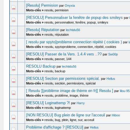
[Resolu] Permision
par
Onyxia
Mots-clés »
resolu, permision
[RESOLU] Personnaliser la fenêtre de popup des smileys
par
Mots-clés »
resolu, personnaliser, fenêtre, popup, smileys
[Resolu] Réputation
par
lechtidu56
Mots-clés »
resolu, réputation
[ resolu par spyto]probleme connection répété ( cookies )
par
Mots-clés »
resolu, spytoprobleme, connection, répété, cookies
[RESOLU] Passer de la Vers. 1.4.4 vers ..??
par
Sw00p
Mots-clés »
resolu, passer, 144
RESOLU Backup
par
lechtidu56
Mots-clés »
resolu, backup
[RESOLU] Section par permissions spécial.
par
Hellus
Mots-clés »
resolu, section, permissions, spécial
[ Resolu ][problème image de thème en fr][ Resolu ]
par
lilou-95
Mots-clés »
resolu, problème, image, thème
[RESOLU] Loginattemp ?!
par
Harry
Mots-clés »
resolu, loginattemp
[NON RESOLU] Bug plein de ligne sur l'acceuil
par
Hiboo
Mots-clés »
resolu, bug, plein, ligne, sur, acceuil
Problème d'affichage ? [RESOLU]
par
Hellus