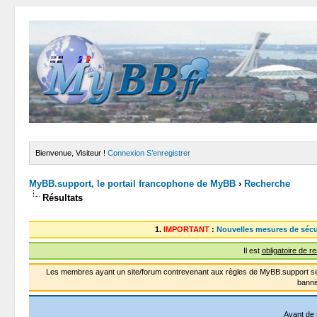
Bienvenue, Visiteur !
Connexion
S’enregistrer
MyBB.support, le portail francophone de MyBB
›
Recherche
Résultats
1.
IMPORTANT
:
Nouvelles mesures de sécu
Il est
obligatoire de r
Les membres ayant un site/forum contrevenant aux règles de MyBB.support se
banni
Avant de 