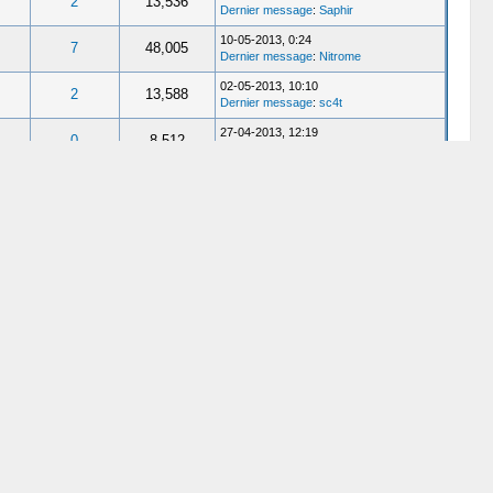
2
13,536
Dernier message
:
Saphir
10-05-2013, 0:24
7
48,005
Dernier message
:
Nitrome
02-05-2013, 10:10
2
13,588
Dernier message
:
sc4t
27-04-2013, 12:19
0
8,512
Dernier message
:
sc4t
19-11-2012, 15:16
30
135,454
Dernier message
:
Cyberium
03-03-2012, 6:38
3
16,295
Dernier message
:
xXZroxXx
28-01-2012, 1:37
3
17,814
Dernier message
:
Ch00s3r
21-10-2011, 14:16
1
10,214
Dernier message
:
spyto
02-10-2011, 19:49
10
48,136
Dernier message
:
reben
22-09-2011, 21:50
9
33,896
Dernier message
:
DaRkMaGiX
16-09-2011, 14:04
4
19,230
Dernier message
:
Draewyn