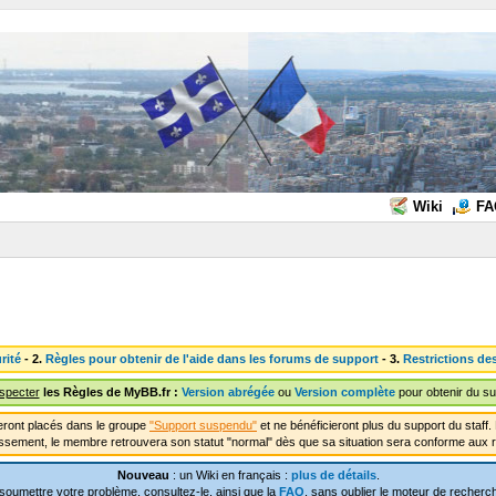
Wiki
FA
rité
- 2.
Règles pour obtenir de l'aide dans les forums de support
- 3.
Restrictions de
especter
les Règles de MyBB.fr :
Version abrégée
ou
Version complète
pour obtenir du su
ront placés dans le groupe
"Support suspendu"
et ne bénéficieront plus du support du staf
ssement, le membre retrouvera son statut "normal" dès que sa situation sera conforme aux r
Nouveau
: un Wiki en français :
plus de détails
.
soumettre votre problème, consultez-le, ainsi que la
FAQ
, sans oublier le moteur de recherch