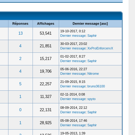
Réponses
Affichages
Dernier message
[
asc
]
19-10-2017, 0:12
13
53,541
Dernier message
:
Saphir
30-03-2017, 23:02
4
21,851
Dernier message
:
XxProEnforcerxX
01-02-2017, 8:27
2
15,217
Dernier message
:
Saphir
05-06-2016, 22:27
4
19,706
Dernier message
:
Nitrome
21-09-2015, 8:15
5
22,257
Dernier message
:
bruno36100
02-11-2014, 0:08
1
11,327
Dernier message
:
spyto
08-09-2014, 22:12
0
22,131
Dernier message
:
Saphir
05-08-2014, 17:46
1
28,925
Dernier message
:
Saphir
19-05-2013, 1:39