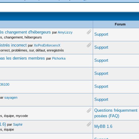
Forum
ès changement d'hébergeurs
par
AmyLizzy
Support
ès, changement, hébergeurs
strés incorrect
par
XxProEnforcerxX
Support
rect, problèmes, sur, défaut, enregistrés
pas les derniers membres
par
Pichorka
Support
Support
o36100
Support
par
sayagen
Support
Questions fréquemment
posées (FAQ)
es, équipe, mycode
1.6)
par
Saphir
MyBB 1.6
s, équipe