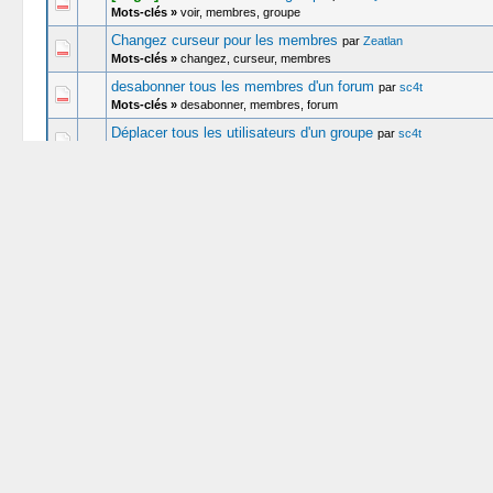
Mots-clés »
voir, membres, groupe
Changez curseur pour les membres
par
Zeatlan
Mots-clés »
changez, curseur, membres
desabonner tous les membres d'un forum
par
sc4t
Mots-clés »
desabonner, membres, forum
Déplacer tous les utilisateurs d'un groupe
par
sc4t
Mots-clés »
déplacer, utilisateurs, membres, groupe
[Réglé]
Créer une page réservé aux membres
(
1
2
)
par
Cybe
Mots-clés »
créer, page, réservé, aux, membres
[Réglé]
SPAMMER help !
par
BlueShadowZ
Mots-clés »
spammer, de, membres, help
Liste de Membres et membres non activés
par
krystouf
Mots-clés »
liste, membres, activés
membres
par
mybo
Mots-clés »
membres
Envoyer un mail à tout les membres
par
Harry
Mots-clés »
envoyer, mail, tout, membres
[Réglé]
Obligez les membres à poster dans une section avan
Mots-clés »
obligez, membres, poster, section, avant, avoir, accès, fo
Problème d'icônes : connexion, membres... ect.
par
Draewyn
Mots-clés »
problème, icônes, connexion, membres, ect