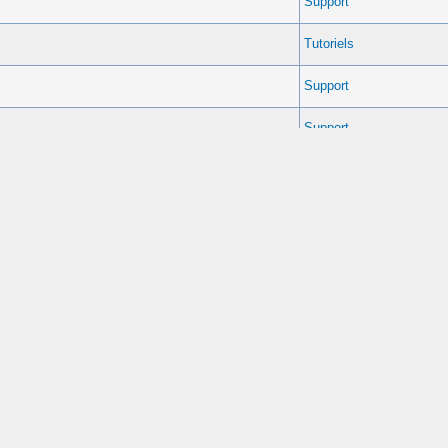
Support
Tutoriels
Support
Support
rium
Support
Support
Support
Support
Support
t d'avoir accès au forum !
par
DaRkMaGiX
Support
rum
Support