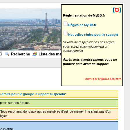
[
]
Règlementation de MyBB.fr
Règles de MyBB.fr
Nouvelles règles pour le support
Si vous ne respectez pas nos règles
vous aurez automatiquement un
avertissement.
Q
Recherche
Liste des membres
Calendrier
Aide
Après trois avertissements vous ne
pourrez plus avoir de support.
Fourni par MyBBCodes.com
s droits pour le groupe "Support suspendu"
pport sur nos forums.
f. Nous recommandons aux autres membres d'agir de même. Il ne s'agit pas d'un
ègles.
e interne.