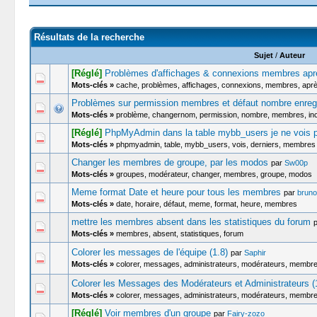
Résultats de la recherche
Sujet
/
Auteur
[Réglé]
Problèmes d'affichages & connexions membres apr
Mots-clés »
cache, problèmes, affichages, connexions, membres, apr
Problèmes sur permission membres et défaut nombre enregi
Mots-clés »
problème, changernom, permission, nombre, membres, incor
[Réglé]
PhpMyAdmin dans la table mybb_users je ne vois 
Mots-clés »
phpmyadmin, table, mybb_users, vois, derniers, membres
Changer les membres de groupe, par les modos
par
Sw00p
Mots-clés »
groupes, modérateur, changer, membres, groupe, modos
Meme format Date et heure pour tous les membres
par
brun
Mots-clés »
date, horaire, défaut, meme, format, heure, membres
mettre les membres absent dans les statistiques du forum
Mots-clés »
membres, absent, statistiques, forum
Colorer les messages de l'équipe (1.8)
par
Saphir
Mots-clés »
colorer, messages, administrateurs, modérateurs, membr
Colorer les Messages des Modérateurs et Administrateurs (
Mots-clés »
colorer, messages, administrateurs, modérateurs, membre
[Réglé]
Voir membres d'un groupe
par
Fairy-zozo