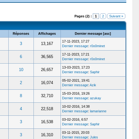
Pages (2) :
1
2
Suivant »
Réponses
Affichages
Dernier message
[
asc
]
17-11-2023, 17:27
3
13,167
Dernier message
:
r0o0minet
17-11-2023, 17:21
6
36,565
Dernier message
:
r0o0minet
13-03-2023, 17:23
10
26,657
Dernier message
:
Saphir
05-02-2021, 19:41
2
16,074
Dernier message
:
Azik
15-03-2016, 19:26
8
32,710
Dernier message
:
azukay
10-02-2016, 14:38
4
22,518
Dernier message
:
lamarianne
03-02-2016, 6:57
3
16,538
Dernier message
:
Saphir
03-11-2015, 20:03
3
16,310
Dernier message
:
Jules