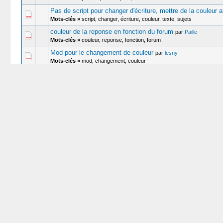
Pas de script pour changer d'écriture, mettre de la couleur a
Mots-clés »
script, changer, écriture, couleur, texte, sujets
couleur de la reponse en fonction du forum
par
Paille
Mots-clés »
couleur, reponse, fonction, forum
Mod pour le changement de couleur
par
lesny
Mots-clés »
mod, changement, couleur
[Réglé]
Changer la couleur dans barre de catégorie
par
Phil
Mots-clés »
changer, couleur, barre, catégorie
[Demande Tuto] Couleur texte section et forum
par
firo-p
Mots-clés »
demande, tuto, couleur, texte, section, forum
Afficher couleur groupe secondaire
par
Incendioo
Mots-clés »
afficher, couleur, groupe, secondaire
changer la couleur des liens
par
sheron
Mots-clés »
changer, couleur, liens
Couleur groupe dans dernier message
par
muval8
Mots-clés »
couleur, groupe, dernier, message
[demande de tuto] comment changer la couleur de apart1
p
Mots-clés »
changer, couleur, apart1, demande, tuto
[Réglé]
Modifier la couleur de "Votre message".
par
Xhtml
Mots-clés »
modifier, couleur, votre, message
[Réglé]
Couleur des messages par défaut dans les post
par