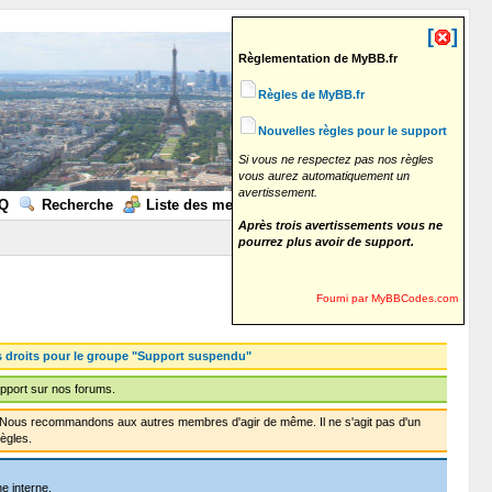
[
]
Règlementation de MyBB.fr
Règles de MyBB.fr
Nouvelles règles pour le support
Si vous ne respectez pas nos règles
vous aurez automatiquement un
avertissement.
Q
Recherche
Liste des membres
Calendrier
Aide
Après trois avertissements vous ne
pourrez plus avoir de support.
Fourni par MyBBCodes.com
s droits pour le groupe "Support suspendu"
pport sur nos forums.
f. Nous recommandons aux autres membres d'agir de même. Il ne s'agit pas d'un
ègles.
e interne.