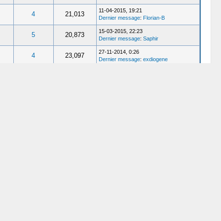
11-04-2015, 19:21
4
21,013
Dernier message
:
Florian-B
15-03-2015, 22:23
5
20,873
Dernier message
:
Saphir
27-11-2014, 0:26
4
23,097
Dernier message
:
exdiogene
25-09-2014, 21:26
5
28,086
Dernier message
:
Saphir
21-09-2014, 23:10
2
22,374
Dernier message
:
Phil
20-08-2014, 22:34
12
42,337
Dernier message
:
Incendioo
14-08-2014, 20:26
3
18,880
Dernier message
:
Saphir
18-06-2014, 13:26
7
31,682
Dernier message
:
exdiogene
24-11-2013, 19:38
2
22,735
Dernier message
:
spyto
11-08-2013, 12:59
4
21,267
Dernier message
:
Xhtml
05-08-2013, 22:44