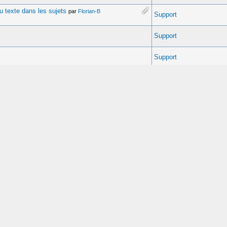
u texte dans les sujets
par
Florian-B
Support
Support
Support
Support
Tutoriels
Support
Support
Support
ar
isdera76
Tutoriels
Support
Wisdom