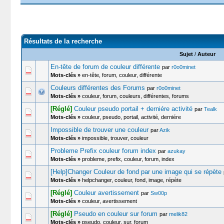
Résultats de la recherche
Sujet
/
Auteur
En-tête de forum de couleur différente
par
r0o0minet
Mots-clés »
en-tête, forum, couleur, différente
Couleurs différentes des Forums
par
r0o0minet
Mots-clés »
couleur, forum, couleurs, différentes, forums
[Réglé]
Couleur pseudo portail + derniére activité
par
Tealk
Mots-clés »
couleur, pseudo, portail, activité, derniére
Impossible de trouver une couleur
par
Azik
Mots-clés »
impossible, trouver, couleur
Probleme Prefix couleur forum index
par
azukay
Mots-clés »
probleme, prefix, couleur, forum, index
[Help]Changer Couleur de fond par une image qui se répète
Mots-clés »
helpchanger, couleur, fond, image, répète
[Réglé]
Couleur avertissement
par
Sw00p
Mots-clés »
couleur, avertissement
[Réglé]
Pseudo en couleur sur forum
par
melik82
Mots-clés »
pseudo, couleur, sur, forum