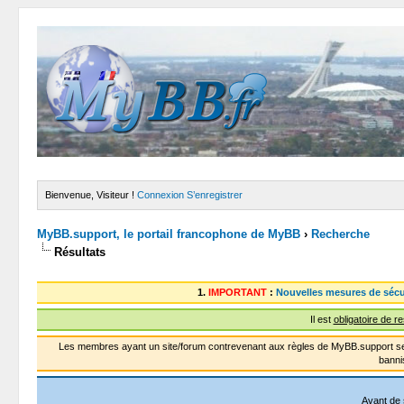
Bienvenue, Visiteur !
Connexion
S’enregistrer
MyBB.support, le portail francophone de MyBB
›
Recherche
Résultats
1.
IMPORTANT
:
Nouvelles mesures de sécu
Il est
obligatoire de r
Les membres ayant un site/forum contrevenant aux règles de MyBB.support se
banni
Avant de 