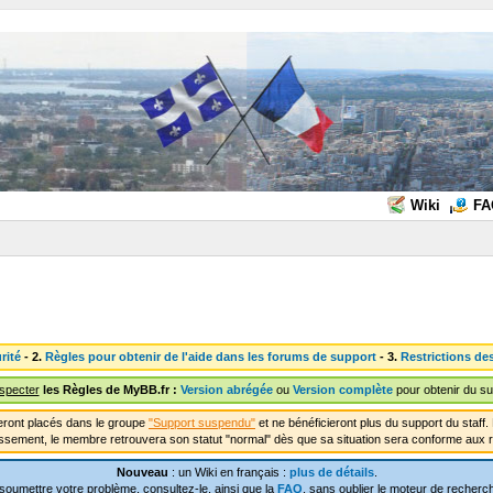
Wiki
FA
rité
- 2.
Règles pour obtenir de l'aide dans les forums de support
- 3.
Restrictions de
especter
les Règles de MyBB.fr :
Version abrégée
ou
Version complète
pour obtenir du su
ront placés dans le groupe
"Support suspendu"
et ne bénéficieront plus du support du staf
ssement, le membre retrouvera son statut "normal" dès que sa situation sera conforme aux r
Nouveau
: un Wiki en français :
plus de détails
.
soumettre votre problème, consultez-le, ainsi que la
FAQ
, sans oublier le moteur de recherch