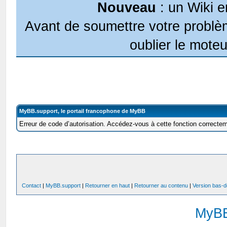
Nouveau
: un Wiki e
Avant de soumettre votre problèm
oublier le moteu
MyBB.support, le portail francophone de MyBB
Erreur de code d’autorisation. Accédez-vous à cette fonction correcteme
Contact
|
MyBB.support
|
Retourner en haut
|
Retourner au contenu
|
Version bas-d
MyB