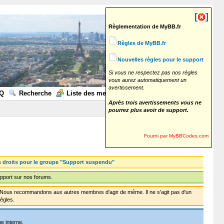
[
]
Règlementation de MyBB.fr
Règles de MyBB.fr
Nouvelles règles pour le support
Si vous ne respectez pas nos règles
vous aurez automatiquement un
avertissement.
Q
Recherche
Liste des membres
Calendrier
Aide
Après trois avertissements vous ne
pourrez plus avoir de support.
Fourni par MyBBCodes.com
s droits pour le groupe "Support suspendu"
pport sur nos forums.
f. Nous recommandons aux autres membres d'agir de même. Il ne s'agit pas d'un
ègles.
e interne.