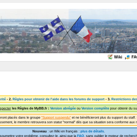
Wiki
FA
rité
- 2.
Règles pour obtenir de l'aide dans les forums de support
- 3.
Restrictions de
especter
les Règles de MyBB.fr :
Version abrégée
ou
Version complète
pour obtenir du su
ront placés dans le groupe
"Support suspendu"
et ne bénéficieront plus du support du staf
ssement, le membre retrouvera son statut "normal" dès que sa situation sera conforme aux r
Nouveau
: un Wiki en français :
plus de détails
.
soumettre votre problème, consultez-le, ainsi que la
FAQ
, sans oublier le moteur de recherch