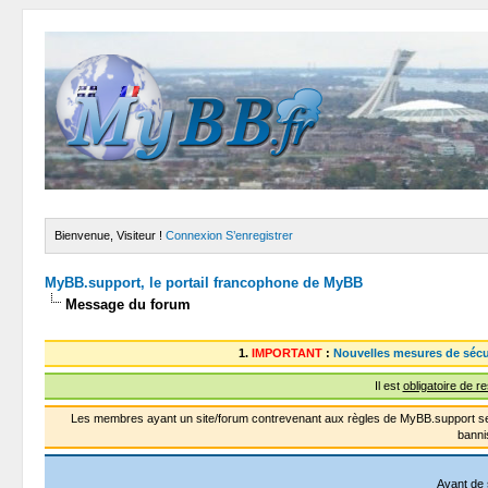
Bienvenue, Visiteur !
Connexion
S’enregistrer
MyBB.support, le portail francophone de MyBB
Message du forum
1.
IMPORTANT
:
Nouvelles mesures de sécu
Il est
obligatoire de r
Les membres ayant un site/forum contrevenant aux règles de MyBB.support se
banni
Avant de 