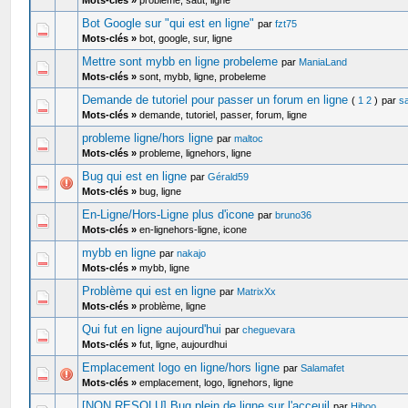
Mots-clés »
problème, saut, ligne
Bot Google sur "qui est en ligne"
par
fzt75
Mots-clés »
bot, google, sur, ligne
Mettre sont mybb en ligne probeleme
par
ManiaLand
Mots-clés »
sont, mybb, ligne, probeleme
Demande de tutoriel pour passer un forum en ligne
(
1
2
)
par
s
Mots-clés »
demande, tutoriel, passer, forum, ligne
probleme ligne/hors ligne
par
maltoc
Mots-clés »
probleme, lignehors, ligne
Bug qui est en ligne
par
Gérald59
Mots-clés »
bug, ligne
En-Ligne/Hors-Ligne plus d'icone
par
bruno36
Mots-clés »
en-lignehors-ligne, icone
mybb en ligne
par
nakajo
Mots-clés »
mybb, ligne
Problème qui est en ligne
par
MatrixXx
Mots-clés »
problème, ligne
Qui fut en ligne aujourd'hui
par
cheguevara
Mots-clés »
fut, ligne, aujourdhui
Emplacement logo en ligne/hors ligne
par
Salamafet
Mots-clés »
emplacement, logo, lignehors, ligne
[NON RESOLU] Bug plein de ligne sur l'acceuil
par
Hiboo