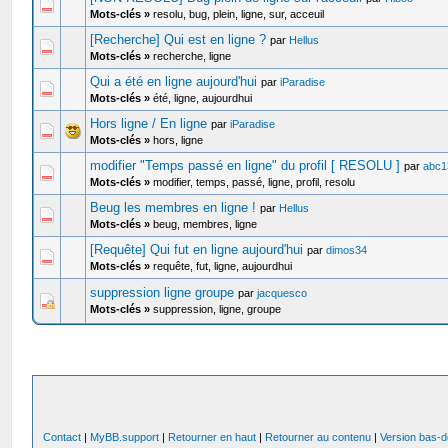
Mots-clés »
resolu, bug, plein, ligne, sur, acceuil
[Recherche] Qui est en ligne ?
par
Hellus
Mots-clés »
recherche, ligne
Qui a été en ligne aujourd'hui
par
iParadise
Mots-clés »
été, ligne, aujourdhui
Hors ligne / En ligne
par
iParadise
Mots-clés »
hors, ligne
modifier "Temps passé en ligne" du profil [ RESOLU ]
par
abc1
Mots-clés »
modifier, temps, passé, ligne, profil, resolu
Beug les membres en ligne !
par
Hellus
Mots-clés »
beug, membres, ligne
[Requête] Qui fut en ligne aujourd'hui
par
dimos34
Mots-clés »
requête, fut, ligne, aujourdhui
suppression ligne groupe
par
jacquesco
Mots-clés »
suppression, ligne, groupe
Contact
|
MyBB.support
|
Retourner en haut
|
Retourner au contenu
|
Version bas-d