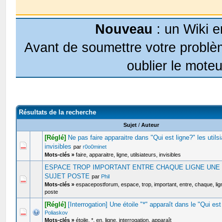
Nouveau
: un Wiki e
Avant de soumettre votre problèm
oublier le moteu
Résultats de la recherche
Sujet
/
Auteur
[Réglé]
Ne pas faire apparaitre dans "Qui est ligne?" les utils
invisibles
par
r0o0minet
Mots-clés »
faire, apparaitre, ligne, utilsiateurs, invisibles
ESPACE TROP IMPORTANT ENTRE CHAQUE LIGNE UNE 
SUJET POSTE
par
Phil
Mots-clés »
espacepostforum, espace, trop, important, entre, chaque, ligne
poste
[Réglé]
[Interrogation] Une étoile "*" apparaît dans le "Qui est
Poliaskov
Mots-clés »
étoile, *, en, ligne, interrogation, apparaît