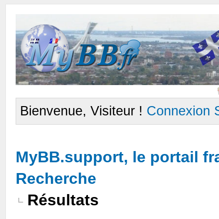
Bienvenue, Visiteur !
Connexion
MyBB.support, le portail 
Recherche
Résultats