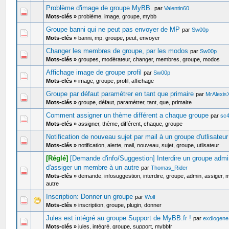
Problème d'image de groupe MyBB.
par
Valentin60
Mots-clés »
problème, image, groupe, mybb
Groupe banni qui ne peut pas envoyer de MP
par
Sw00p
Mots-clés »
banni, mp, groupe, peut, envoyer
Changer les membres de groupe, par les modos
par
Sw00p
Mots-clés »
groupes, modérateur, changer, membres, groupe, modos
Affichage image de groupe profil
par
Sw00p
Mots-clés »
image, groupe, profil, affichage
Groupe par défaut paramétrer en tant que primaire
par
MrAlexis
Mots-clés »
groupe, défaut, paramétrer, tant, que, primaire
Comment assigner un thème différent a chaque groupe
par
sc4
Mots-clés »
assigner, thème, différent, chaque, groupe
Notification de nouveau sujet par mail à un groupe d'utlisateur
Mots-clés »
notification, alerte, mail, nouveau, sujet, groupe, utlisateur
[Réglé]
[Demande d'info/Suggestion] Interdire un groupe adm
d'assiger un membre à un autre
par
Thomas_Rider
Mots-clés »
demande, infosuggestion, interdire, groupe, admin, assiger,
autre
Inscription: Donner un groupe
par
Wolf
Mots-clés »
inscription, groupe, plugin, donner
Jules est intégré au groupe Support de MyBB.fr !
par
exdiogene
Mots-clés »
jules, intégré, groupe, support, mybbfr