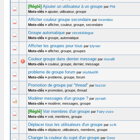
[Réglé]
Ajouter un utilisateur à un groupe
par
Phil
Mots-clés »
ajouter, utilisateur, groupe
Afficher couleur groupe secondaire
par
Incendioo
Mots-clés »
afficher, couleur, groupe, secondaire
Groupe automatique
par
vincelufologue
Mots-clés »
groupe, automatique
Afficher les groupes pour tous
par
lylyrian
Mots-clés »
afficher, groupe, groupes
Couleur groupe dans dernier message
par
muval8
Mots-clés »
couleur, groupe, dernier, message
probleme de groupe forum
par
skyblue06
Mots-clés »
probleme, groupe, forum
Promotion de groupe par "thread"
par
buzzer
Mots-clés »
promotion, groupe, thread
Modérer messages d'un groupe ?
par
pyraah
Mots-clés »
modérer, messages, groupe
[Réglé]
Voir membres d'un groupe
par
Fairy-zozo
Mots-clés »
voir, membres, groupe
Déplacer tous les utilisateurs d'un groupe
par
sc4t
Mots-clés »
déplacer, utilisateurs, membres, groupe
Changer la couleur du sujet d'un groupe
par
Geoo