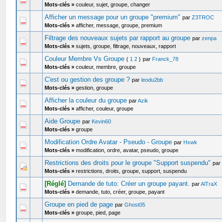
Mots-clés »
couleur, sujet, groupe, changer
Afficher un message pour un groupe "premium"
par
Z3TROC
Mots-clés »
afficher, message, groupe, premium
Filtrage des nouveaux sujets par rapport au groupe
par
zenpa
Mots-clés »
sujets, groupe, filtrage, nouveaux, rapport
Couleur Membre Vs Groupe
(
1
2
)
par
Franck_78
Mots-clés »
couleur, membre, groupe
C'est ou gestion des groupe ?
par
leodu2bb
Mots-clés »
gestion, groupe
Afficher la couleur du groupe
par
Azik
Mots-clés »
afficher, couleur, groupe
Aide Groupe
par
Kevin60
Mots-clés »
groupe
Modification Ordre Avatar - Pseudo - Groupe
par
Hxwk
Mots-clés »
modification, ordre, avatar, pseudo, groupe
Restrictions des droits pour le groupe "Support suspendu"
pa
Mots-clés »
restrictions, droits, groupe, support, suspendu
[Réglé]
Demande de tuto: Créer un groupe payant.
par
AlTraX
Mots-clés »
demande, tuto, créer, groupe, payant
Groupe en pied de page
par
Ghost05
Mots-clés »
groupe, pied, page