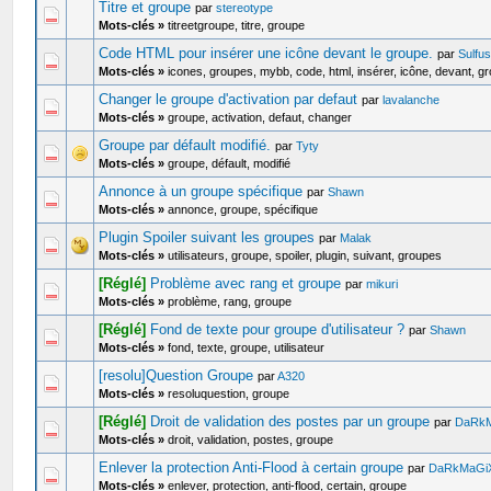
Titre et groupe
par
stereotype
Mots-clés »
titreetgroupe, titre, groupe
Code HTML pour insérer une icône devant le groupe.
par
Sulfu
Mots-clés »
icones, groupes, mybb, code, html, insérer, icône, devant, g
Changer le groupe d'activation par defaut
par
lavalanche
Mots-clés »
groupe, activation, defaut, changer
Groupe par défault modifié.
par
Tyty
Mots-clés »
groupe, défault, modifié
Annonce à un groupe spécifique
par
Shawn
Mots-clés »
annonce, groupe, spécifique
Plugin Spoiler suivant les groupes
par
Malak
Mots-clés »
utilisateurs, groupe, spoiler, plugin, suivant, groupes
[Réglé]
Problème avec rang et groupe
par
mikuri
Mots-clés »
problème, rang, groupe
[Réglé]
Fond de texte pour groupe d'utilisateur ?
par
Shawn
Mots-clés »
fond, texte, groupe, utilisateur
[resolu]Question Groupe
par
A320
Mots-clés »
resoluquestion, groupe
[Réglé]
Droit de validation des postes par un groupe
par
DaRk
Mots-clés »
droit, validation, postes, groupe
Enlever la protection Anti-Flood à certain groupe
par
DaRkMaGi
Mots-clés »
enlever, protection, anti-flood, certain, groupe