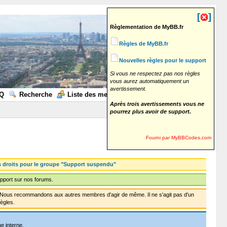
[
]
Règlementation de MyBB.fr
Règles de MyBB.fr
Nouvelles règles pour le support
Si vous ne respectez pas nos règles
vous aurez automatiquement un
avertissement.
Q
Recherche
Liste des membres
Calendrier
Aide
Après trois avertissements vous ne
pourrez plus avoir de support.
Fourni par MyBBCodes.com
s droits pour le groupe "Support suspendu"
pport sur nos forums.
f. Nous recommandons aux autres membres d'agir de même. Il ne s'agit pas d'un
ègles.
e interne.