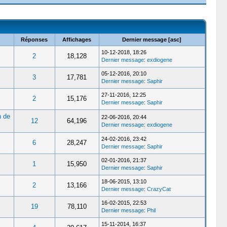
Réponses
Affichages
Dernier message
[
asc
]
10-12-2018, 18:26
2
18,128
Dernier message
:
exdiogene
05-12-2016, 20:10
3
17,781
Dernier message
:
Saphir
27-11-2016, 12:25
2
15,176
Dernier message
:
Saphir
n de
22-06-2016, 20:44
12
64,196
Dernier message
:
exdiogene
24-02-2016, 23:42
6
28,247
Dernier message
:
Saphir
02-01-2016, 21:37
1
15,950
Dernier message
:
Saphir
18-06-2015, 13:10
2
13,166
Dernier message
:
CrazyCat
16-02-2015, 22:53
19
78,110
Dernier message
:
Phil
15-11-2014, 16:37