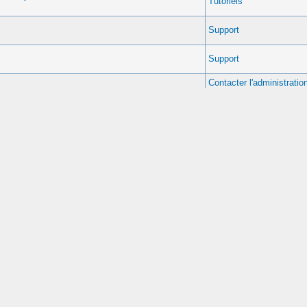
Tutoriels
Support
Support
Contacter l'administratio
MyBB.fr
par
Pichorka
Support
Support
Support
Support
Contacter l'administratio
MyBB.fr
Support
Support