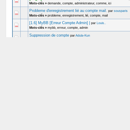
Mots-clés »
demande, compte, administrateur, comme, ici
Probleme d'enregistrement lié au compte mail.
par
sousparis
Mots-clés »
probleme, enregistrement, lié, compte, mail
[1.6] MyBB [Erreur Compte Admin] |
par
Louis..
Mots-clés »
mybb, erreur, compte, admin
Suppression de compte
par
Adula-Kun
Mots-clés »
suppression, compte
[Réglé] Ne pas tenir compte des majuscules et minuscules
Mots-clés »
tenir, compte, majuscules, minuscules
Compte utilisateur bloqué
par
didoudu17
Mots-clés »
compte, utilisateur, bloqué
Compte administrateur bloqué :o
par
Mr-N4th4n-x3
Mots-clés »
compte, administrateur, bloqué
Problème de compte utilisateur
par
Azexor
Mots-clés »
problème, compte, utilisateur
Mon compte bizarre sur votre site
par
Lupus
Mots-clés »
compte, bizarre, sur, votre, site
Plugin supprimer mon compte
par
sc4t
Mots-clés »
supprimer, compte, plugin
[Réglé]
Plus de compte admin
(
1
2
)
par
Clement_Guerin
Mots-clés »
de, compte, admin