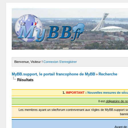
Bienvenue, Visiteur !
Connexion
S’enregistrer
MyBB.support, le portail francophone de MyBB
›
Recherche
Résultats
1.
IMPORTANT
:
Nouvelles mesures de sécu
Il est
obligatoire de r
Les membres ayant un site/forum contrevenant aux règles de MyBB.support se
banni
Avant de 