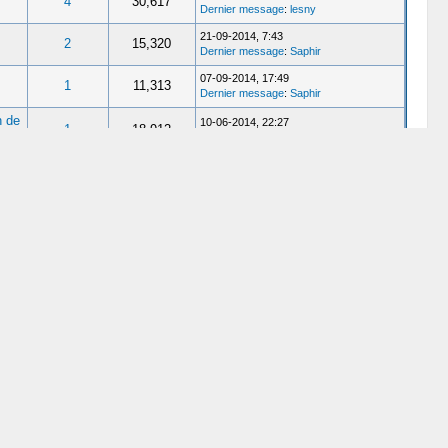
4
30,617
Dernier message
:
lesny
21-09-2014, 7:43
2
15,320
Dernier message
:
Saphir
07-09-2014, 17:49
1
11,313
Dernier message
:
Saphir
n de
10-06-2014, 22:27
1
18,912
Dernier message
:
Zeatlan
24-05-2014, 15:21
2
14,759
Dernier message
:
Pichorka
08-01-2014, 2:44
2
14,439
Dernier message
:
didoudu17
08-01-2014, 1:14
6
31,386
Dernier message
:
didoudu17
06-08-2013, 10:20
7
27,997
Dernier message
:
SnooZ
n de
27-07-2013, 14:35
4
31,879
Dernier message
:
Lupus
10-05-2013, 15:41
4
21,004
Dernier message
:
spyto
04-04-2013, 8:54
20
96,944
Dernier message
:
mmlg620