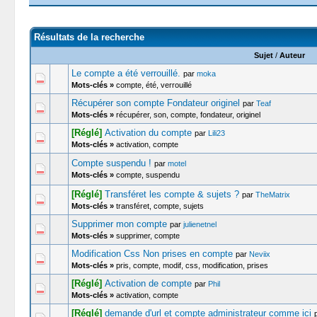
Résultats de la recherche
Sujet
/
Auteur
Le compte a été verrouillé.
par
moka
Mots-clés »
compte, été, verrouillé
Récupérer son compte Fondateur originel
par
Teaf
Mots-clés »
récupérer, son, compte, fondateur, originel
[Réglé]
Activation du compte
par
Lili23
Mots-clés »
activation, compte
Compte suspendu !
par
motel
Mots-clés »
compte, suspendu
[Réglé]
Transféret les compte & sujets ?
par
TheMatrix
Mots-clés »
transféret, compte, sujets
Supprimer mon compte
par
julienetnel
Mots-clés »
supprimer, compte
Modification Css Non prises en compte
par
Neviix
Mots-clés »
pris, compte, modif, css, modification, prises
[Réglé]
Activation de compte
par
Phil
Mots-clés »
activation, compte
[Réglé]
demande d'url et compte administrateur comme ici