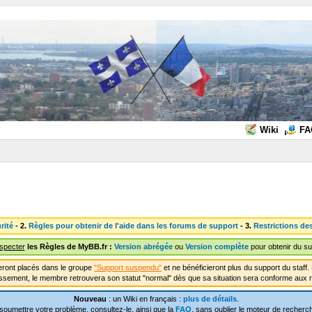
Wiki
FA
rité
- 2.
Règles pour obtenir de l'aide dans les forums de support
- 3.
Restrictions de
especter
les Règles de MyBB.fr :
Version abrégée
ou
Version complète
pour obtenir du su
ront placés dans le groupe
"Support suspendu"
et ne bénéficieront plus du support du staf
ssement, le membre retrouvera son statut "normal" dès que sa situation sera conforme aux r
Nouveau
: un Wiki en français :
plus de détails
.
soumettre votre problème, consultez-le, ainsi que la
FAQ
, sans oublier le moteur de recherch