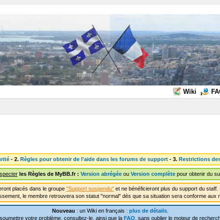
Wiki
FA
rité
- 2.
Règles pour obtenir de l'aide dans les forums de support
- 3.
Restrictions de
especter
les Règles de MyBB.fr :
Version abrégée
ou
Version complète
pour obtenir du su
ront placés dans le groupe
"Support suspendu"
et ne bénéficieront plus du support du staf
ssement, le membre retrouvera son statut "normal" dès que sa situation sera conforme aux r
Nouveau
: un Wiki en français :
plus de détails
.
soumettre votre problème, consultez-le, ainsi que la
FAQ
, sans oublier le moteur de recherch