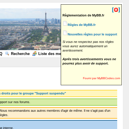
[
]
Règlementation de MyBB.fr
Règles de MyBB.fr
Nouvelles règles pour le support
Si vous ne respectez pas nos règles
vous aurez automatiquement un
avertissement.
Q
Recherche
Liste des membres
Calendrier
Aide
Après trois avertissements vous ne
pourrez plus avoir de support.
Fourni par MyBBCodes.com
s droits pour le groupe "Support suspendu"
pport sur nos forums.
f. Nous recommandons aux autres membres d'agir de même. Il ne s'agit pas d'un
ègles.
e interne.