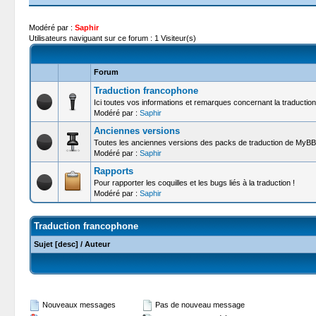
Modéré par :
Saphir
Utilisateurs naviguant sur ce forum : 1 Visiteur(s)
Forum
Traduction francophone
Ici toutes vos informations et remarques concernant la traductio
Modéré par :
Saphir
Anciennes versions
Toutes les anciennes versions des packs de traduction de MyBB
Modéré par :
Saphir
Rapports
Pour rapporter les coquilles et les bugs liés à la traduction !
Modéré par :
Saphir
Traduction francophone
Sujet
[
desc
]
/
Auteur
Nouveaux messages
Pas de nouveau message