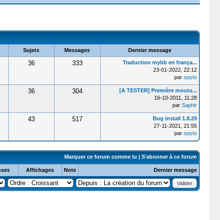
Sujets
Messages
Dernier message
36
333
Traduction mybb en frança...
23-01-2022, 22:12
par
spyto
36
304
[A TESTER] Première moutu...
16-10-2011, 11:28
par
Saphir
43
517
Bug install 1.8.29
27-11-2021, 21:55
par
spyto
Marquer ce forum comme lu
|
S’abonner à ce forum
ses
Affichages
Note
Dernier message