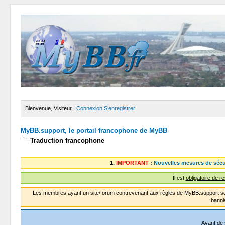
Bienvenue, Visiteur !
Connexion
S’enregistrer
MyBB.support, le portail francophone de MyBB
Traduction francophone
1.
IMPORTANT
:
Nouvelles mesures de sécu
Il est
obligatoire de r
Les membres ayant un site/forum contrevenant aux règles de MyBB.support se
banni
Avant de 