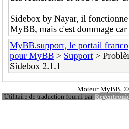
Sidebox by Nayar, il fonctionne 
MyBB, mais c'est dommage car 
MyBB.support, le portail fran
pour MyBB
>
Support
> Problè
Sidebox 2.1.1
Moteur
MyBB
, 
Utilitaire de traduction fourni par
Regentroni