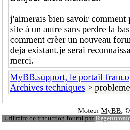
j'aimerais bien savoir comment
site à un autre sans perdre la b
comment crèer un nouveau forum
deja existant.je serai reconnaissa
merci.
MyBB.support, le portail fran
Archives techniques
> probleme
Moteur
MyBB
, 
Utilitaire de traduction fourni par
Regentroni