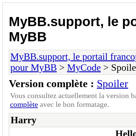
MyBB.support, le po
MyBB
MyBB.support, le portail fran
pour MyBB
>
MyCode
> Spoile
Version complète :
Spoiler
Vous consultez actuellement la version 
complète
avec le bon formatage.
Harry
Hell