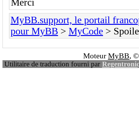
Merci
MyBB.support, le portail fran
pour MyBB
>
MyCode
> Spoile
Moteur
MyBB
, 
Utilitaire de traduction fourni par
Regentroni